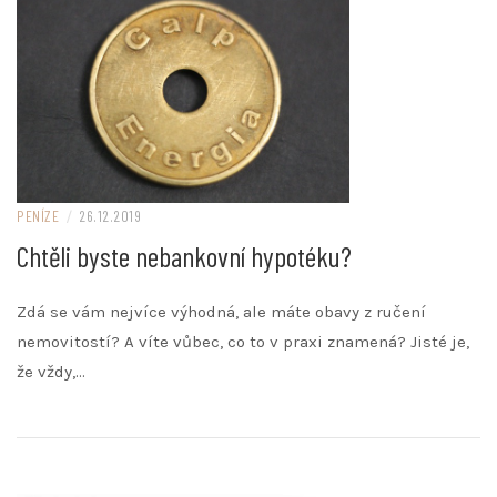
PENÍZE
/
26.12.2019
Chtěli byste nebankovní hypotéku?
Zdá se vám nejvíce výhodná, ale máte obavy z ručení
nemovitostí? A víte vůbec, co to v praxi znamená? Jisté je,
že vždy,…