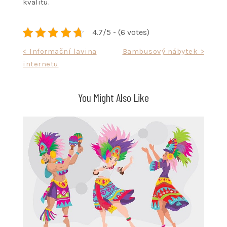
kvalitu.
4.7/5 - (6 votes)
Navigace
< Informační lavina
Bambusový nábytek >
internetu
pro
příspěvek
You Might Also Like