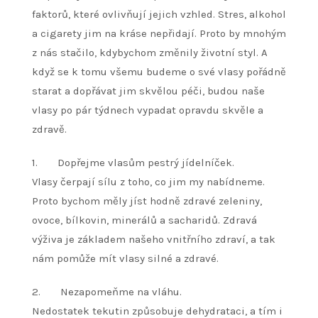
faktorů, které ovlivňují jejich vzhled. Stres, alkohol
a cigarety jim na kráse nepřidají. Proto by mnohým
z nás stačilo, kdybychom změnily životní styl. A
když se k tomu všemu budeme o své vlasy pořádně
starat a dopřávat jim skvělou péči, budou naše
vlasy po pár týdnech vypadat opravdu skvěle a
zdravě.
1. Dopřejme vlasům pestrý jídelníček.
Vlasy čerpají sílu z toho, co jim my nabídneme.
Proto bychom měly jíst hodně zdravé zeleniny,
ovoce, bílkovin, minerálů a sacharidů. Zdravá
výživa je základem našeho vnitřního zdraví, a tak
nám pomůže mít vlasy silné a zdravé.
2. Nezapomeňme na vláhu.
Nedostatek tekutin způsobuje dehydrataci, a tím i