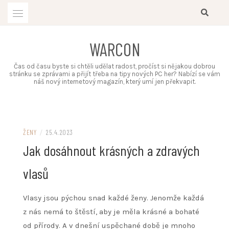
Skip
to
content
WARCON
Čas od času byste si chtěli udělat radost, pročíst si nějakou dobrou
stránku se zprávami a přijít třeba na tipy nových PC her? Nabízí se vám
náš nový internetový magazín, který umí jen překvapit.
ŽENY
/
25.4.2023
Jak dosáhnout krásných a zdravých
vlasů
Vlasy jsou pýchou snad každé ženy. Jenomže každá
z nás nemá to štěstí, aby je měla krásné a bohaté
od přírody. A v dnešní uspěchané době je mnoho