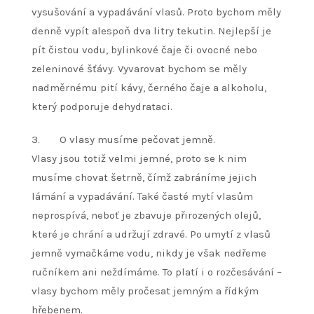
vysušování a vypadávání vlasů. Proto bychom měly
denně vypít alespoň dva litry tekutin. Nejlepší je
pít čistou vodu, bylinkové čaje či ovocné nebo
zeleninové šťávy. Vyvarovat bychom se měly
nadměrnému pití kávy, černého čaje a alkoholu,
který podporuje dehydrataci.
3. O vlasy musíme pečovat jemně.
Vlasy jsou totiž velmi jemné, proto se k nim
musíme chovat šetrně, čímž zabráníme jejich
lámání a vypadávání. Také časté mytí vlasům
neprospívá, neboť je zbavuje přirozených olejů,
které je chrání a udržují zdravé. Po umytí z vlasů
jemně vymačkáme vodu, nikdy je však nedřeme
ručníkem ani neždímáme. To platí i o rozčesávání –
vlasy bychom měly pročesat jemným a řídkým
hřebenem.