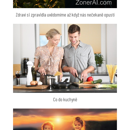
Zdraví si zpravidla uvědomíme až když nás nečekaně opustí
Co do kuchyně