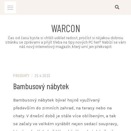
Skip
to
content
WARCON
Čas od času byste si chtěli udělat radost, pročíst si nějakou dobrou
stránku se zprávami a přijít třeba na tipy nových PC her? Nabízí se vám
náš nový internetový magazín, který umí jen překvapit.
PRODUKTY
/
25.4.2023
Bambusový nábytek
Bambusový nábytek býval hojně využívaný
především do zimních zahrad, na terasy nebo na
chaty. V dnešní době je stále více oblíbeným, a tak
se začaly ve velkém vyrábět nejen sedací soupravy,