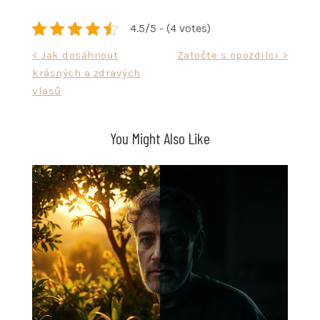
4.5/5 - (4 votes)
Navigace
< Jak dosáhnout
Zatočte s opozdilci >
krásných a zdravých
pro
vlasů
příspěvek
You Might Also Like