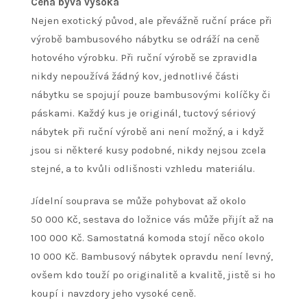
Cena bývá vysoká
Nejen exotický původ, ale převážně ruční práce při
výrobě bambusového nábytku se odráží na ceně
hotového výrobku. Při ruční výrobě se zpravidla
nikdy nepoužívá žádný kov, jednotlivé části
nábytku se spojují pouze bambusovými kolíčky či
páskami. Každý kus je originál, tuctový sériový
nábytek při ruční výrobě ani není možný, a i když
jsou si některé kusy podobné, nikdy nejsou zcela
stejné, a to kvůli odlišnosti vzhledu materiálu.
Jídelní souprava se může pohybovat až okolo
50 000 Kč, sestava do ložnice vás může přijít až na
100 000 Kč. Samostatná komoda stojí něco okolo
10 000 Kč. Bambusový nábytek opravdu není levný,
ovšem kdo touží po originalitě a kvalitě, jistě si ho
koupí i navzdory jeho vysoké ceně.