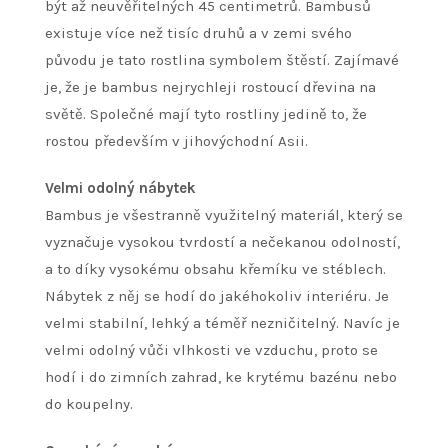
být až neuvěřitelných 45 centimetrů. Bambusů
existuje více než tisíc druhů a v zemi svého
původu je tato rostlina symbolem štěstí. Zajímavé
je, že je bambus nejrychleji rostoucí dřevina na
světě. Společné mají tyto rostliny jedině to, že
rostou především v jihovýchodní Asii.
Velmi odolný nábytek
Bambus je všestranně využitelný materiál, který se
vyznačuje vysokou tvrdostí a nečekanou odolností,
a to díky vysokému obsahu křemíku ve stéblech.
Nábytek z něj se hodí do jakéhokoliv interiéru. Je
velmi stabilní, lehký a téměř nezničitelný. Navíc je
velmi odolný vůči vlhkosti ve vzduchu, proto se
hodí i do zimních zahrad, ke krytému bazénu nebo
do koupelny.