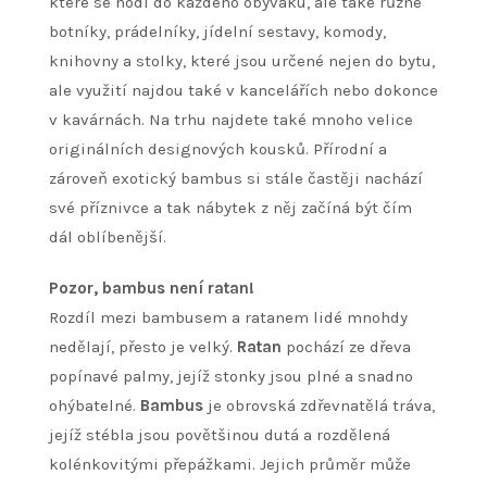
které se hodí do každého obýváku, ale také různé
botníky, prádelníky, jídelní sestavy, komody,
knihovny a stolky, které jsou určené nejen do bytu,
ale využití najdou také v kancelářích nebo dokonce
v kavárnách. Na trhu najdete také mnoho velice
originálních designových kousků. Přírodní a
zároveň exotický bambus si stále častěji nachází
své příznivce a tak nábytek z něj začíná být čím
dál oblíbenější.
Pozor, bambus není ratan!
Rozdíl mezi bambusem a ratanem lidé mnohdy
nedělají, přesto je velký.
Ratan
pochází ze dřeva
popínavé palmy, jejíž stonky jsou plné a snadno
ohýbatelné.
Bambus
je obrovská zdřevnatělá tráva,
jejíž stébla jsou povětšinou dutá a rozdělená
kolénkovitými přepážkami. Jejich průměr může