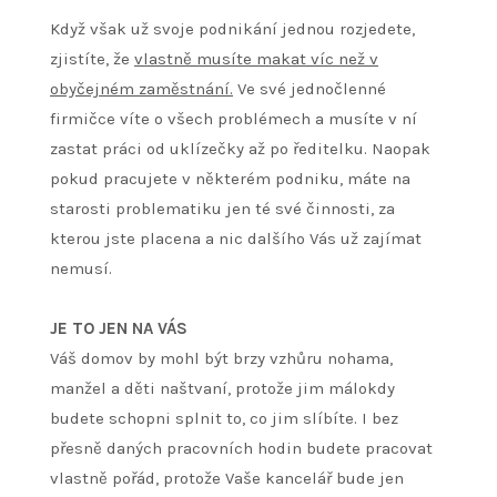
Když však už svoje podnikání jednou rozjedete,
zjistíte, že
vlastně musíte makat víc než v
obyčejném zaměstnání.
Ve své jednočlenné
firmičce víte o všech problémech a musíte v ní
zastat práci od uklízečky až po ředitelku. Naopak
pokud pracujete v některém podniku, máte na
starosti problematiku jen té své činnosti, za
kterou jste placena a nic dalšího Vás už zajímat
nemusí.
JE TO JEN NA VÁS
Váš domov by mohl být brzy vzhůru nohama,
manžel a děti naštvaní, protože jim málokdy
budete schopni splnit to, co jim slíbíte. I bez
přesně daných pracovních hodin budete pracovat
vlastně pořád, protože Vaše kancelář bude jen