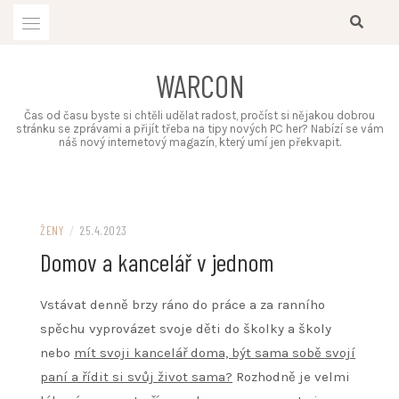
Skip
to
content
WARCON
Čas od času byste si chtěli udělat radost, pročíst si nějakou dobrou
stránku se zprávami a přijít třeba na tipy nových PC her? Nabízí se vám
náš nový internetový magazín, který umí jen překvapit.
ŽENY
/
25.4.2023
Domov a kancelář v jednom
Vstávat denně brzy ráno do práce a za ranního
spěchu vyprovázet svoje děti do školky a školy
nebo
mít svoji kancelář doma, být sama sobě svojí
paní a řídit si svůj život sama?
Rozhodně je velmi