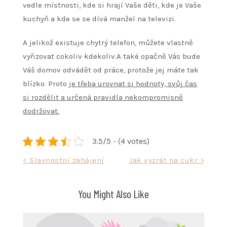
vedle místnosti, kde si hrají Vaše děti, kde je Vaše
kuchyň a kde se se dívá manžel na televizi.
A jelikož existuje chytrý telefon, můžete vlastně
vyřizovat cokoliv kdekoliv.A také opačně Vás bude
Váš domov odvádět od práce, protože jej máte tak
blízko. Proto j
e třeba urovnat si hodnoty, svůj čas
si rozdělit a určená pravidla nekompromisně
dodržovat.
3.5/5 - (4 votes)
Navigace
< Slavnostní zahájení
Jak vyzrát na cukr >
pro
příspěvek
You Might Also Like