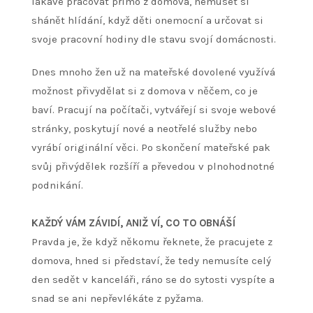
lákavé pracovat přímo z domova, nemuset si
shánět hlídání, když děti onemocní a určovat si
svoje pracovní hodiny dle stavu svojí domácnosti.
Dnes mnoho žen už na mateřské dovolené využívá
možnost přivydělat si z domova v něčem, co je
baví. Pracují na počítači, vytvářejí si svoje webové
stránky, poskytují nové a neotřelé služby nebo
vyrábí originální věci. Po skončení mateřské pak
svůj přivýdělek rozšíří a převedou v plnohodnotné
podnikání.
KAŽDÝ VÁM ZÁVIDÍ, ANIŽ VÍ, CO TO OBNÁŠÍ
Pravda je, že když někomu řeknete, že pracujete z
domova, hned si představí, že tedy nemusíte celý
den sedět v kanceláři, ráno se do sytosti vyspíte a
snad se ani nepřevlékáte z pyžama.