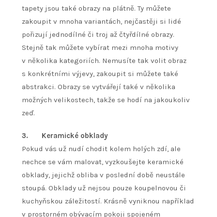
tapety jsou také obrazy na plátně. Ty můžete
zakoupit v mnoha variantách, nejčastěji si lidé
pořizují jednodílné či troj až čtyřdílné obrazy.
Stejně tak můžete vybírat mezi mnoha motivy
v několika kategoriích. Nemusíte tak volit obraz
s konkrétními výjevy, zakoupit si můžete také
abstrakci. Obrazy se vytvářejí také v několika
možných velikostech, takže se hodí na jakoukoliv
zeď.
3.
Keramické obklady
Pokud vás už nudí chodit kolem holých zdí, ale
nechce se vám malovat, vyzkoušejte keramické
obklady, jejichž obliba v poslední době neustále
stoupá. Obklady už nejsou pouze koupelnovou či
kuchyňskou záležitostí. Krásně vyniknou například
v prostorném obývacím pokoji spojeném