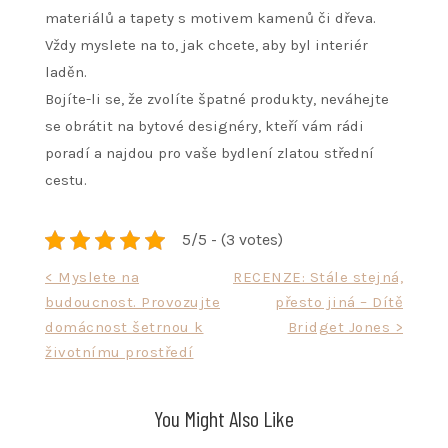
materiálů a tapety s motivem kamenů či dřeva.
Vždy myslete na to, jak chcete, aby byl interiér
laděn.
Bojíte-li se, že zvolíte špatné produkty, neváhejte
se obrátit na bytové designéry, kteří vám rádi
poradí a najdou pro vaše bydlení zlatou střední
cestu.
5/5 - (3 votes)
Navigace
< Myslete na
RECENZE: Stále stejná,
budoucnost. Provozujte
přesto jiná – Dítě
pro
domácnost šetrnou k
Bridget Jones >
příspěvek
životnímu prostředí
You Might Also Like