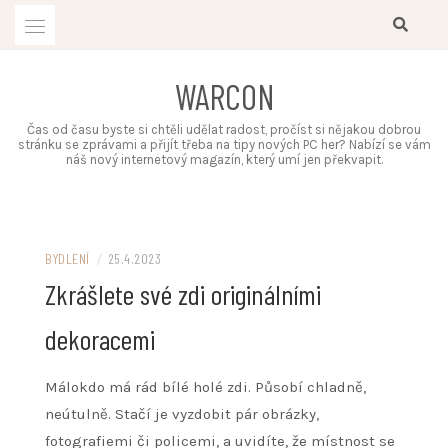
Skip
to
content
WARCON
Čas od času byste si chtěli udělat radost, pročíst si nějakou dobrou
stránku se zprávami a přijít třeba na tipy nových PC her? Nabízí se vám
náš nový internetový magazín, který umí jen překvapit.
BYDLENÍ
/
25.4.2023
Zkrášlete své zdi originálními
dekoracemi
Málokdo má rád bílé holé zdi. Působí chladně,
neútulně. Stačí je vyzdobit pár obrázky,
fotografiemi či policemi, a uvidíte, že místnost se