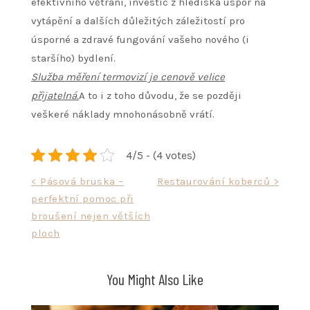
efektivního větrání, investic z hlediska úspor na
vytápění a dalších důležitých záležitostí pro
úsporné a zdravé fungování vašeho nového (i
staršího) bydlení.
Služba měření termovizí je cenově velice
přijatelná.
A to i z toho důvodu, že se později
veškeré náklady mnohonásobně vrátí.
4/5 - (4 votes)
Navigace
< Pásová bruska –
Restaurování koberců >
perfektní pomoc při
pro
broušení nejen větších
příspěvek
ploch
You Might Also Like