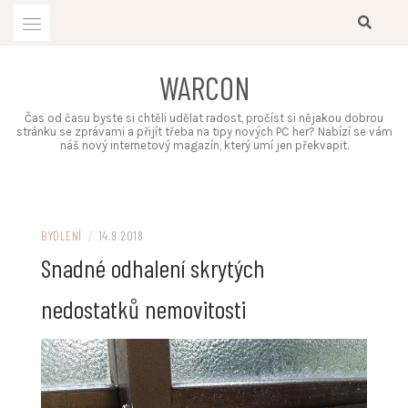
Skip
to
content
WARCON
Čas od času byste si chtěli udělat radost, pročíst si nějakou dobrou
stránku se zprávami a přijít třeba na tipy nových PC her? Nabízí se vám
náš nový internetový magazín, který umí jen překvapit.
BYDLENÍ
/
14.9.2018
Snadné odhalení skrytých
nedostatků nemovitosti