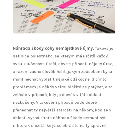
Náhrada škody coby nemajetkové újmy.
Taková je
definice bolestného, se kterým má určitě každý
svou zkušenost. Stačí, aby se přihodil nějaký úraz,
a rázem začne člověk řešit, jakým způsobem by si
mohl nechat vyplatit nějaké odškodné. S tímto
problémem je někdy velmi složité se potýkat, a to
zvláště v případě, kdy je člověk v této oblasti
nezkušený. V takovém případě bude dobré
přenechat ty největší starosti na někom, kdo se v
oblasti vyzná. Proto náhrada škody
nemusí být
nikterak složitá, když se obrátíte na ty správné