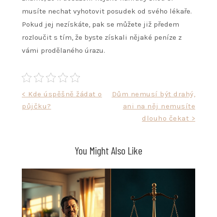
musíte nechat vyhotovit posudek od svého lékaře.
Pokud jej nezískáte, pak se můžete již předem
rozloučit s tím, že byste získali nějaké peníze z
vámi prodělaného úrazu.
Navigace
< Kde úspěšně žádat o
Dům nemusí být drahý,
půjčku?
ani na něj nemusíte
pro
dlouho čekat >
příspěvek
You Might Also Like