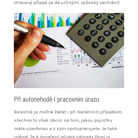
ztracený případ se dá určitými způsoby zachránit.
Při autonehodě i pracovním úrazu
Bolestné je možné žádat i při banálních případech,
všechno to však závisí na tom, jakou pojistku
máte uzavřenou a s kým spolupracujete. Je také
známé, že k dosažení nějaké náhrady škod si