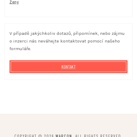
Ženy
V případě jakýchkoliv dotazů, připomínek, nebo zájmu
o inzerci nás neváhejte kontaktovat pomocí našeho
formuláře.
KONTAKT
COPYRIGHT © 2026
WARCON
. ALL RIGHTS RESERVED.