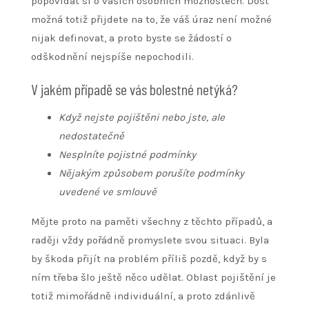
popovídat si o vašich osobních možnostech. Dost
možná totiž přijdete na to, že váš úraz není možné
nijak definovat, a proto byste se žádostí o
odškodnění nejspíše nepochodili.
V jakém případě se vás bolestné netýká?
Když nejste pojištěni nebo jste, ale
nedostatečně
Nesplníte pojistné podmínky
Nějakým způsobem porušíte podmínky
uvedené ve smlouvě
Mějte proto na paměti všechny z těchto případů, a
raději vždy pořádně promyslete svou situaci. Byla
by škoda přijít na problém příliš pozdě, když by s
ním třeba šlo ještě něco udělat. Oblast pojištění je
totiž mimořádně individuální, a proto zdánlivě