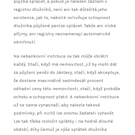
půjčka splácet, a pokud je nalezen záznam v
registru dlužníků, není ani tak důležitá jeho
existence, jak to, nakolik ovlivňuje schopnost
dlužníka půjčené peníze splácet. Takže ani nízké
příjmy, ani registry neznamenají automatické
odmítnutí.
Na nebankovní instituce se tak může obrátit
každý. Stačí, když má nemovitost, již by mohl dát
za půjčení peněz do zástavy, stačí, když akceptuje,
že dostane maximálně sedmdesát procent
odhadní ceny této nemovitosti, stačí, když prokáže
ochotu a schopnost platit. A nebankovní instituce
už se sama vynasnaží, aby nalezla takové
podmínky, při nichž lze onomu žadateli vyhovět.
Lze tak třeba rozložit splátky i na hodně dlouhé
období, díky čemuž je výše splátek dlužníka