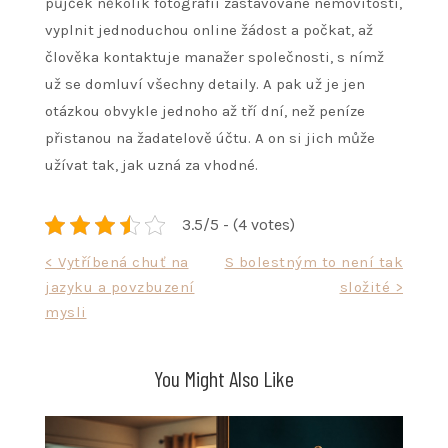
půjček několik fotografií zastavované nemovitosti,
vyplnit jednoduchou online žádost a počkat, až
člověka kontaktuje manažer společnosti, s nímž
už se domluví všechny detaily. A pak už je jen
otázkou obvykle jednoho až tří dní, než peníze
přistanou na žadatelově účtu. A on si jich může
užívat tak, jak uzná za vhodné.
3.5/5 - (4 votes)
Navigace
< Vytříbená chuť na
S bolestným to není tak
jazyku a povzbuzení
složité >
pro
mysli
příspěvek
You Might Also Like