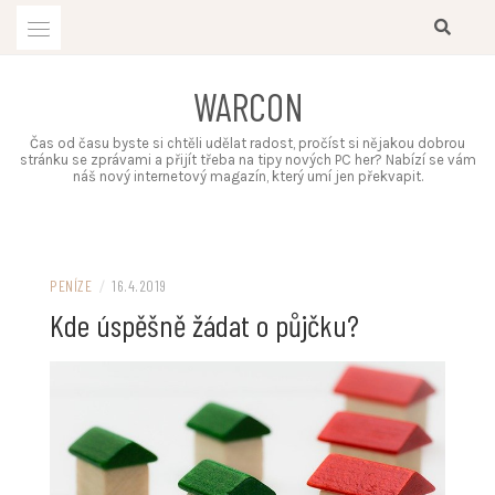
Skip
to
content
WARCON
Čas od času byste si chtěli udělat radost, pročíst si nějakou dobrou
stránku se zprávami a přijít třeba na tipy nových PC her? Nabízí se vám
náš nový internetový magazín, který umí jen překvapit.
PENÍZE
/
16.4.2019
Kde úspěšně žádat o půjčku?