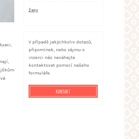
Ženy
V případě jakýchkoliv dotazů,
tuaci,
připomínek, nebo zájmu o
inzerci nás neváhejte
mají,
kontaktovat pomocí našeho
tějškům
formuláře.
ová
KONTAKT