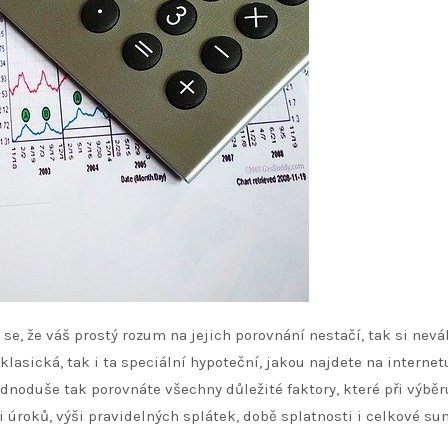
 se, že váš prostý rozum na jejich porovnání nestačí, tak si nevá
lasická, tak i ta speciální hypoteční, jakou najdete na internetu
ednoduše tak porovnáte všechny důležité faktory, které při výběr
ýši úroků, výši pravidelných splátek, době splatnosti i celkové su