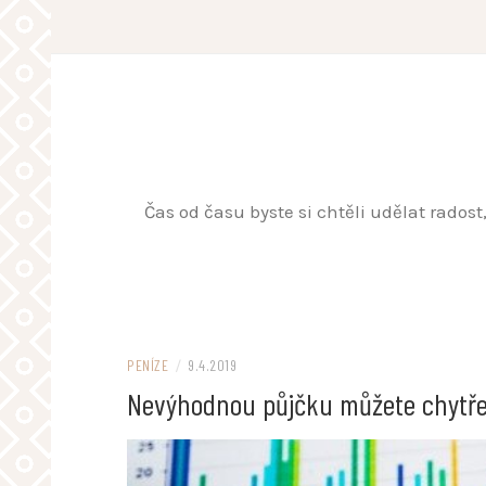
Skip
to
content
Čas od času byste si chtěli udělat rados
PENÍZE
/
9.4.2019
Nevýhodnou půjčku můžete chytře