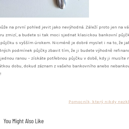
ůže na první pohled jevit jako nevýhodná. Záleží proto jen na vá
tru zmizí, a budete si tak moci sjednat klasickou bankovní půjč
půjčku s vyšším úrokem. Nicméně je dobré myslet i na to, že j
ných podmínek půjčky zbavit tím, že ji budete výhodně refinan
jednou ranou – získáte potřebnou půjčku v době, kdy ji musíte m
krátkou dobu, dokud záznam z vašeho bankovního anebo nebanko
!
Pomocník, který nikdy nezk
You Might Also Like