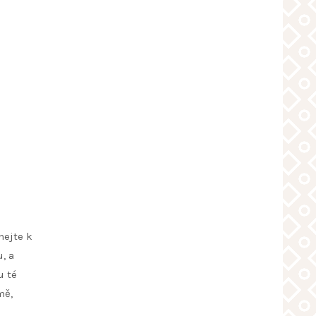
hejte k
, a
u té
mě,