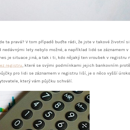
de ta pravá? V tom případě buďte rádi, že jste v takové životní si
ed nedávnými lety nebylo možné, a například lidé se záznamem v
 je situace jiná, a tak i ti, kdo nějaký ten vroubek v registru 
ez registru
, které se svými podmínkami jejich bankovním pro
půjčky pro lidi se záznamem v registru liší, je o něco vyšší úrok
kytovatele, který vám půjčku schválí.