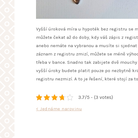
Vyšší úroková míra u hypoték bez registru se m
můžete čekat až do doby, kdy váš zápis z regis
anebo nemáte na vybranou a musíte si sjednat 
záznam z registru zmizí, můžete se méně výhod
třeba v bance. Snadno tak zabijete dvě mouchy 
vyšší úroky budete platit pouze po nezbytně 
registru nezmizí. A to je řešení, které stojí za to
3.7/5 - (3 votes)
Navigace
< Jednáme narovinu
pro
příspěvek