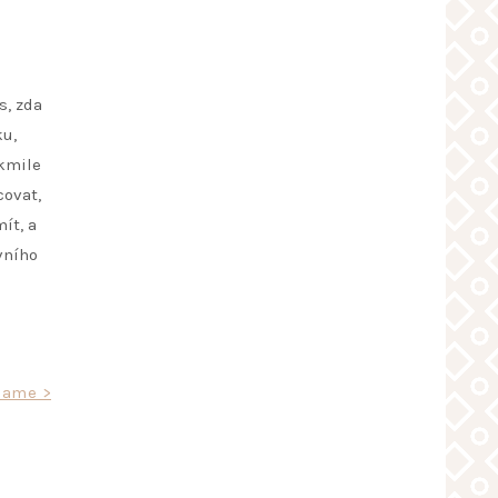
s, zda
ku,
akmile
covat,
ít, a
vního
lame >