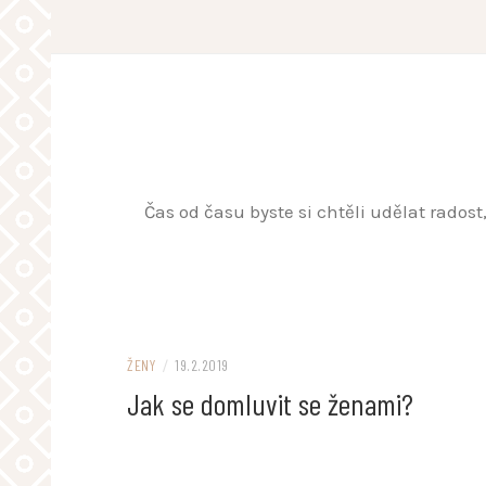
Skip
to
content
Čas od času byste si chtěli udělat rados
ŽENY
/
19.2.2019
Jak se domluvit se ženami?