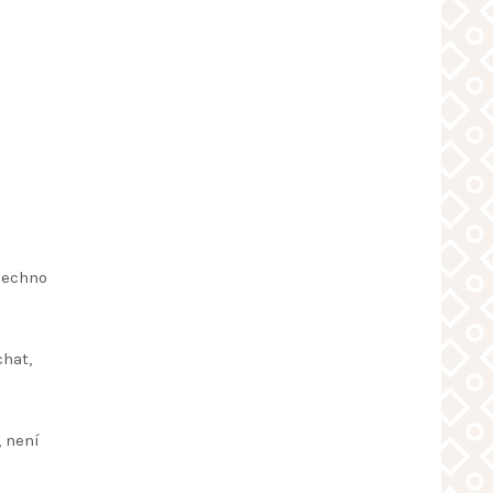
všechno
hat,
, není