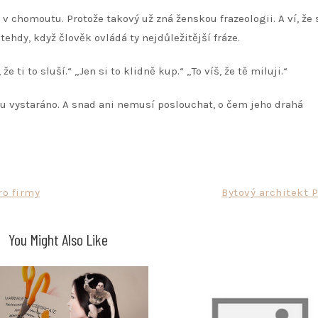
v chomoutu. Protože takový už zná ženskou frazeologii. A ví, že 
hdy, když člověk ovládá ty nejdůležitější fráze.
 ti to sluší.“ „Jen si to klidně kup.“ „To víš, že tě miluji.“
u vystaráno. A snad ani nemusí poslouchat, o čem jeho drahá
ro firmy
Bytový architekt 
You Might Also Like