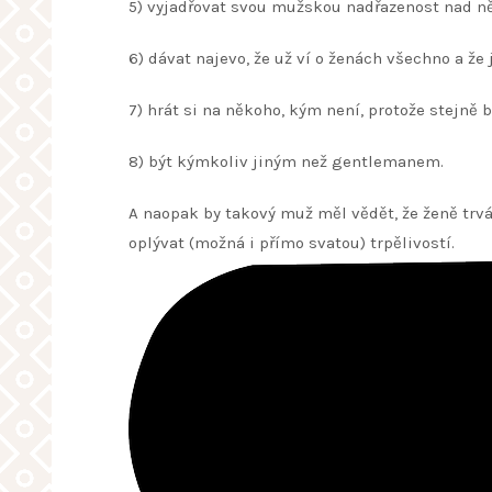
5) vyjadřovat svou mužskou nadřazenost nad 
6) dávat najevo, že už ví o ženách všechno a že
7) hrát si na někoho, kým není, protože stejně
8) být kýmkoliv jiným než gentlemanem.
A naopak by takový muž měl vědět, že ženě trvá
oplývat (možná i přímo svatou) trpělivostí.