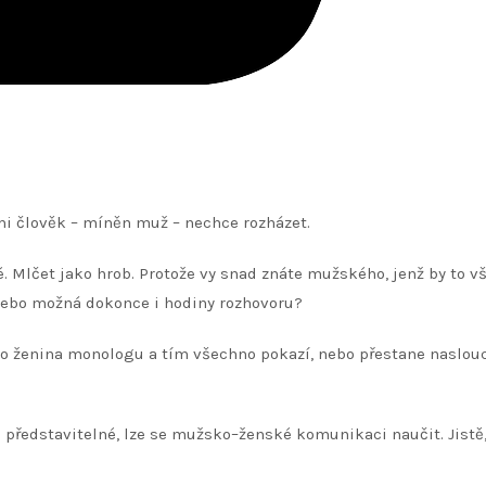
imi člověk – míněn muž – nechce rozházet.
. Mlčet jako hrob. Protože vy snad znáte mužského, jenž by to 
nebo možná dokonce i hodiny rozhovoru?
o ženina monologu a tím všechno pokazí, nebo přestane naslouc
o představitelné, lze se mužsko–ženské komunikaci naučit. Jistě