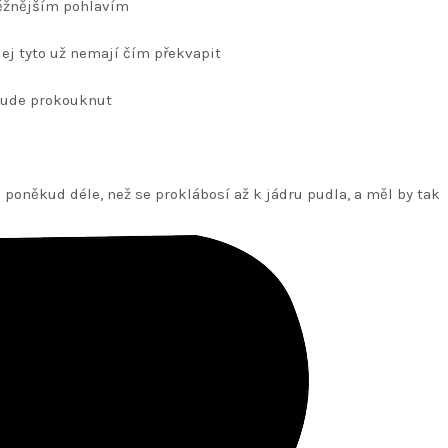
něžnějším pohlavím
 jej tyto už nemají čím překvapit
 bude prokouknut
 poněkud déle, než se proklábosí až k jádru pudla, a měl by tak