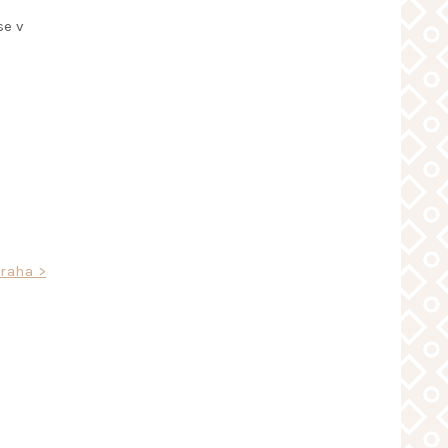
se v
Praha >