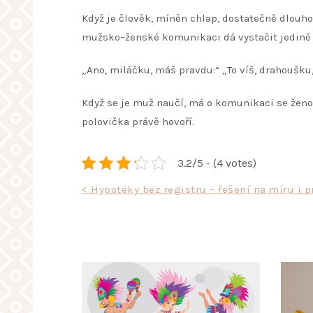
Když je člověk, míněn chlap, dostatečně dlouho 
mužsko–ženské komunikaci dá vystačit jedině te
„Ano, miláčku, máš pravdu:“ „To víš, drahoušku, že
Když se je muž naučí, má o komunikaci se ženo
polovička právě hovoří.
3.2/5 - (4 votes)
Navigace
< Hypotéky bez registru – řešení na míru i p
pro
příspěvek