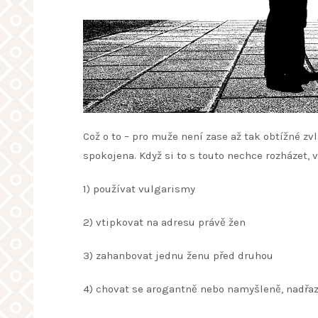
Což o to – pro muže není zase až tak obtížné zv
spokojena. Když si to s touto nechce rozházet, v
1) používat vulgarismy
2) vtipkovat na adresu právě žen
3) zahanbovat jednu ženu před druhou
4) chovat se arogantně nebo namyšleně, nadřa