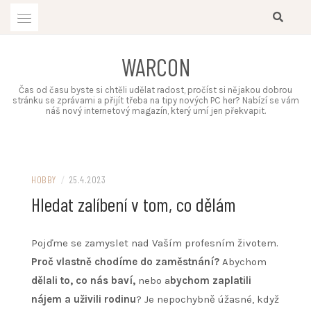
Skip
to
content
WARCON
Čas od času byste si chtěli udělat radost, pročíst si nějakou dobrou
stránku se zprávami a přijít třeba na tipy nových PC her? Nabízí se vám
náš nový internetový magazín, který umí jen překvapit.
HOBBY
/
25.4.2023
Hledat zalíbení v tom, co dělám
Pojďme se zamyslet nad Vaším profesním životem.
Proč vlastně chodíme do zaměstnání?
Abychom
dělali to, co nás baví,
nebo a
bychom zaplatili
nájem a uživili rodinu
? Je nepochybně úžasné, když