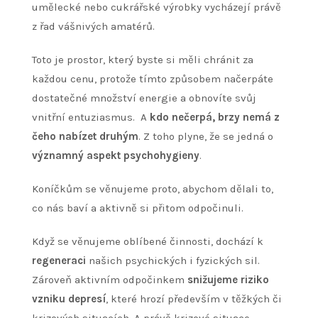
umělecké nebo cukrářské výrobky vycházejí právě
z řad vášnivých amatérů.
Toto je prostor, který byste si měli chránit za
každou cenu, protože tímto způsobem načerpáte
dostatečné množství energie a obnovíte svůj
vnitřní entuziasmus. A
kdo nečerpá, brzy nemá z
čeho nabízet druhým
. Z toho plyne, že se jedná o
významný aspekt psychohygieny
.
Koníčkům se věnujeme proto, abychom dělali to,
co nás baví a aktivně si přitom odpočinuli.
Když se věnujeme oblíbené činnosti, dochází k
regeneraci
našich psychických i fyzických sil.
Zároveň aktivním odpočinkem
snižujeme riziko
vzniku depresí
, které hrozí především v těžkých či