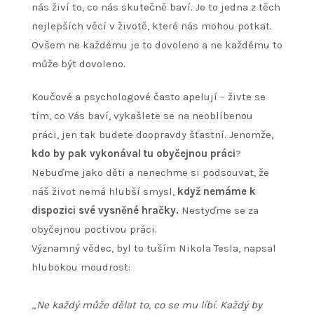
nás živí to, co nás skutečně baví. Je to jedna z těch
nejlepších věcí v životě, které nás mohou potkat.
Ovšem ne každému je to dovoleno a ne každému to
může být dovoleno.
Koučové a psychologové často apelují – živte se
tím, co Vás baví, vykašlete se na neoblíbenou
práci, jen tak budete doopravdy šťastní. Jenomže,
kdo by pak vykonával tu obyčejnou práci
?
Nebuďme jako děti a nenechme si podsouvat, že
náš život nemá hlubší smysl,
když nemáme k
dispozici své vysněné hračky.
Nestyďme se za
obyčejnou poctivou práci.
Významný vědec, byl to tuším Nikola Tesla, napsal
hlubokou moudrost:
„Ne každý může dělat to, co se mu líbí. Každý by