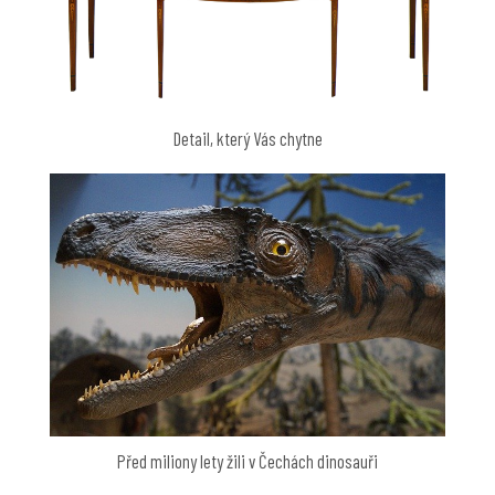
Detail, který Vás chytne
Před miliony lety žili v Čechách dinosauři