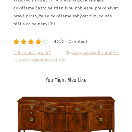
krizových situacích. A právě krizové situace
dokážeme často se zdánlivou noblesou překonávat
právě proto, že se dokážeme zabývat tím, co nás
těší a co se nám líbí.
4.2/5 - (5 votes)
Navigace
< Jste bez práce?
Typicky české koníčky >
Zkuste pracovat online!
pro
příspěvek
You Might Also Like