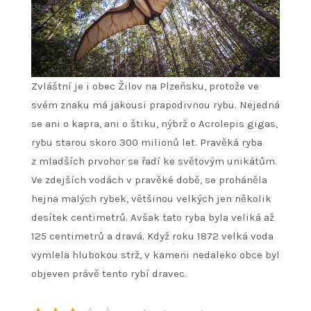
Zvláštní je i obec Žilov na Plzeňsku, protože ve
svém znaku má jakousi prapodivnou rybu. Nejedná
se ani o kapra, ani o štiku, nýbrž o Acrolepis gigas,
rybu starou skoro 300 milionů let. Pravěká ryba
z mladších prvohor se řadí ke světovým unikátům.
Ve zdejších vodách v pravěké době, se proháněla
hejna malých rybek, většinou velkých jen několik
desítek centimetrů. Avšak tato ryba byla veliká až
125 centimetrů a dravá. Když roku 1872 velká voda
vymlela hlubokou strž, v kameni nedaleko obce byl
objeven právě tento rybí dravec.