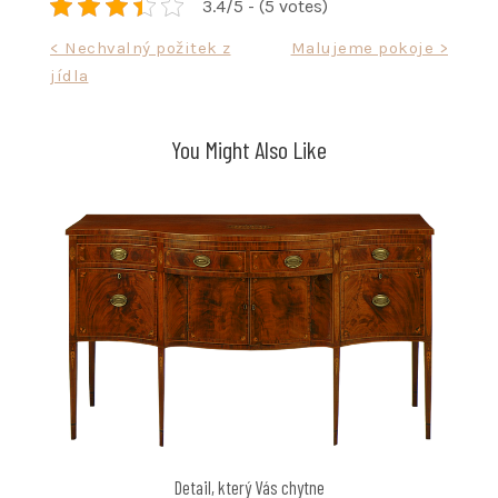
3.4/5 - (5 votes)
Navigace
< Nechvalný požitek z
Malujeme pokoje >
jídla
pro
příspěvek
You Might Also Like
Detail, který Vás chytne