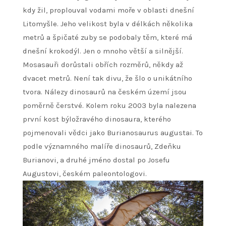
kdy žil, proplouval vodami moře v oblasti dnešní
Litomyšle. Jeho velikost byla v délkách několika
metrů a špičaté zuby se podobaly těm, které má
dnešní krokodýl. Jen o mnoho větší a silnější.
Mosasauři dorůstali obřích rozměrů, někdy až
dvacet metrů. Není tak divu, že šlo o unikátního
tvora. Nálezy dinosaurů na českém území jsou
poměrně čerstvé. Kolem roku 2003 byla nalezena
první kost býložravého dinosaura, kterého
pojmenovali vědci jako Burianosaurus augustai. To
podle významného malíře dinosaurů, Zdeňku
Burianovi, a druhé jméno dostal po Josefu
Augustovi, českém paleontologovi.