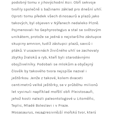
podobný tomu v jihovýchodní Asii. Obří sekvoje
tvořily společně s bažinami základ pro dnešní uhlí.
Oproti tomu předek všech dinosaurů a plazů jako
takových, byl objeven v Nýřanech nedaleko Plzně.
Pojmenovali ho Gephyrostegus a stal se světovým
unikátem, protože se jedná o nejstaršího zástupce
skupiny amnion, tudíž zástupci plazů, savců i
ptáků. V usazeninách živičného uhlí se zachovaly
zbytky žraloků a ryb, kteří byli starodávnými
obojživelníky. Podobali se mlokům a obyčejný
člověk by takového tvora nejspíše nazval i
ještěrkou. Jenže z takové, kolem dvaceti
centimetrů velké ještěrky, se v průběhu milionů
let vyvinuli například mořští obři Pleistosauři,
jehož kosti nalezli paleontologové u Litoměřic,
Teplic, Mladé Boleslavi i v Praze.
Mosasaurus, nejagresivnější mořský tvor, který