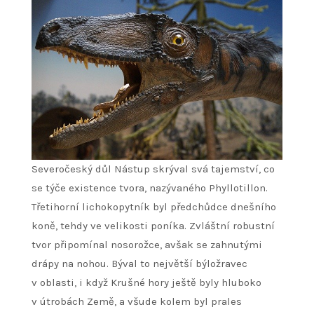
Severočeský důl Nástup skrýval svá tajemství, co
se týče existence tvora, nazývaného Phyllotillon.
Třetihorní lichokopytník byl předchůdce dnešního
koně, tehdy ve velikosti poníka. Zvláštní robustní
tvor připomínal nosorožce, avšak se zahnutými
drápy na nohou. Býval to největší býložravec
v oblasti, i když Krušné hory ještě byly hluboko
v útrobách Země, a všude kolem byl prales