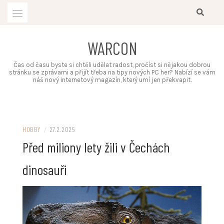
Skip
to
content
WARCON
Čas od času byste si chtěli udělat radost, pročíst si nějakou dobrou
stránku se zprávami a přijít třeba na tipy nových PC her? Nabízí se vám
náš nový internetový magazín, který umí jen překvapit.
HOBBY
/
27.2.2025
Před miliony lety žili v Čechách
dinosauři