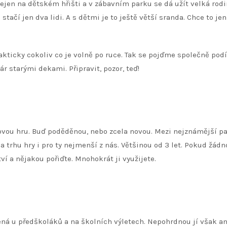
. Nejen na dětském hřišti a v zábavním parku se dá užít velká rod
ačí jen dva lidi. A s dětmi je to ještě větší sranda. Chce to jen
akticky cokoliv co je volně po ruce. Tak se pojďme společně podí
ár starými dekami. Připravit, pozor, teď!
ou hru. Buď poděděnou, nebo zcela novou. Mezi nejznámější pa
 trhu hry i pro ty nejmenší z nás. Většinou od 3 let. Pokud žádn
ví a nějakou pořiďte. Mnohokrát ji využijete.
ená u předškoláků a na školních výletech. Nepohrdnou jí však an