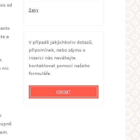
avo od
Ženy
často
ete a
V případě jakýchkoliv dotazů,
připomínek, nebo zájmu o
inzerci nás neváhejte
k
kontaktovat pomocí našeho
 nic
formuláře.
KONTAKT
k
stupně
cem.