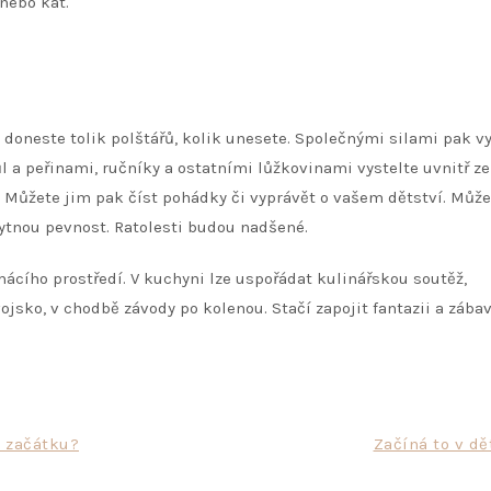
nebo kat.
 doneste tolik polštářů, kolik unesete. Společnými silami pak vy
 a peřinami, ručníky a ostatními lůžkovinami vystelte uvnitř z
. Můžete jim pak číst pohádky či vyprávět o vašem dětství. Může
bytnou pevnost. Ratolesti budou nadšené.
mácího prostředí. V kuchyni lze uspořádat kulinářskou soutěž,
ojsko, v chodbě závody po kolenou. Stačí zapojit fantazii a zábav
o začátku?
Začíná to v dě