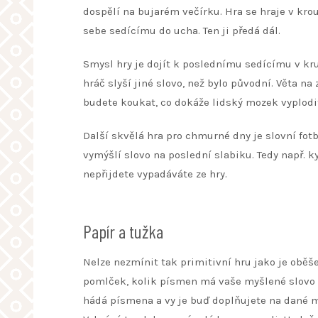
dospělí na bujarém večírku. Hra se hraje v kro
sebe sedícímu do ucha. Ten ji předá dál.
Smysl hry je dojít k poslednímu sedícímu v kru
hráč slyší jiné slovo, než bylo původní. Věta n
budete koukat, co dokáže lidský mozek vyplodi
Další skvělá hra pro chmurné dny je slovní fotb
vymýšlí slovo na poslední slabiku. Tedy např. 
nepřijdete vypadáváte ze hry.
Papír a tužka
Nelze nezmínit tak primitivní hru jako je oběš
pomlček, kolik písmen má vaše myšlené slovo n
hádá písmena a vy je buď doplňujete na dané 