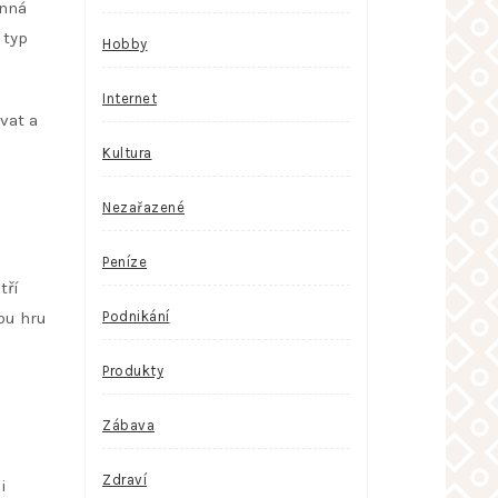
inná
 typ
Hobby
Internet
vat a
Kultura
Nezařazené
Peníze
tří
ou hru
Podnikání
Produkty
Zábava
Zdraví
i