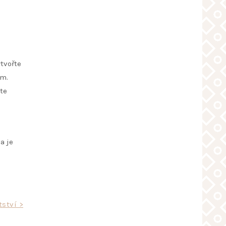
tvořte
em.
te
a je
tství >