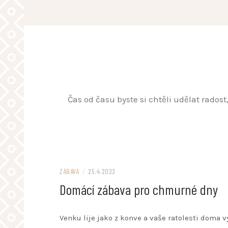
Skip
to
content
Čas od času byste si chtěli udělat rados
ZÁBAVA
/
25.4.2023
Domácí zábava pro chmurné dny
Venku lije jako z konve a vaše ratolesti doma v