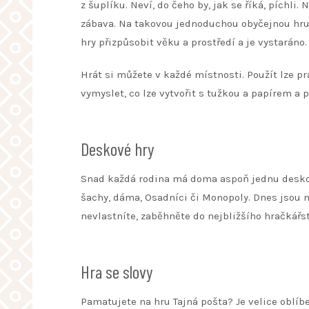
z šuplíku. Neví, do čeho by, jak se říká, píchli
zábava. Na takovou jednoduchou obyčejnou hru st
hry přizpůsobit věku a prostředí a je vystaráno.
Hrát si můžete v každé místnosti. Použít lze pr
vymyslet, co lze vytvořit s tužkou a papírem a p
Deskové hry
Snad každá rodina má doma aspoň jednu deskov
šachy, dáma, Osadníci či Monopoly. Dnes jsou na
nevlastníte, zaběhněte do nejbližšího hračkářst
Hra se slovy
Pamatujete na hru Tajná pošta? Je velice oblíb