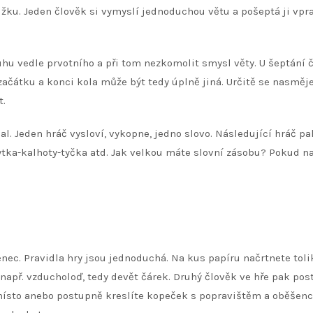
užku. Jeden člověk si vymyslí jednoduchou větu a pošeptá ji vpr
hu vedle prvotního a při tom nezkomolit smysl věty. U šeptání 
a začátku a konci kola může být tedy úplně jiná. Určitě se nasměj
t.
al. Jeden hráč vysloví, vykopne, jedno slovo. Následující hráč pa
kytka-kalhoty-tyčka atd. Jak velkou máte slovní zásobu? Pokud na
enec. Pravidla hry jsou jednoduchá. Na kus papíru načrtnete toli
apř. vzducholoď, tedy devět čárek. Druhý člověk ve hře pak po
místo anebo postupně kreslíte kopeček s popravištěm a oběšen