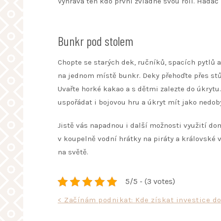
Vyhrává ten kdo první zvládne svou roli. Hadač 
Bunkr pod stolem
Chopte se starých dek, ručníků, spacích pytlů a
na jednom místě bunkr. Deky přehoďte přes stůl
Uvařte horké kakao a s dětmi zalezte do úkrytu
uspořádat i bojovou hru a úkryt mít jako nedo
Jistě vás napadnou i další možnosti využití do
v koupelně vodní hrátky na piráty a královské v
na světě.
5/5 - (3 votes)
Navigace
< Začínám podnikat: Kde získat investice d
pro