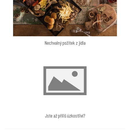
Nechvalný požitek z jídla
Jste až příliš úzkostliví?