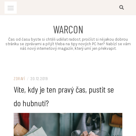
Skip
to
content
WARCON
Čas od času byste si chtěli udělat radost, pročíst si nějakou dobrou
stránku se zprávami a přijít třeba na tipy nových PC her? Nabízí se vám
náš nový internetový magazín, který umí jen překvapit.
ZDRAVÍ
/
20.12.2019
Víte, kdy je ten pravý čas, pustit se
do hubnutí?