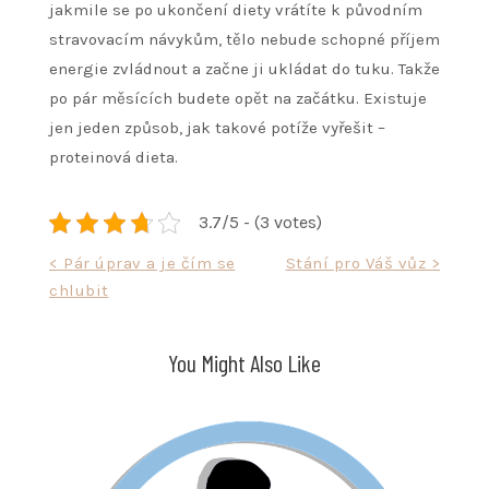
jakmile se po ukončení diety vrátíte k původním
stravovacím návykům, tělo nebude schopné příjem
energie zvládnout a začne ji ukládat do tuku. Takže
po pár měsících budete opět na začátku. Existuje
jen jeden způsob, jak takové potíže vyřešit –
proteinová dieta.
3.7/5 - (3 votes)
Navigace
< Pár úprav a je čím se
Stání pro Váš vůz >
chlubit
pro
příspěvek
You Might Also Like