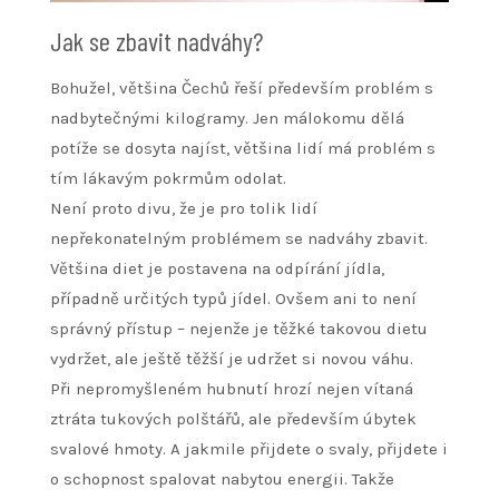
Jak se zbavit nadváhy?
Bohužel, většina Čechů řeší především problém s
nadbytečnými kilogramy. Jen málokomu dělá
potíže se dosyta najíst, většina lidí má problém s
tím lákavým pokrmům odolat.
Není proto divu, že je pro tolik lidí
nepřekonatelným problémem se nadváhy zbavit.
Většina diet je postavena na odpírání jídla,
případně určitých typů jídel. Ovšem ani to není
správný přístup – nejenže je těžké takovou dietu
vydržet, ale ještě těžší je udržet si novou váhu.
Při nepromyšleném hubnutí hrozí nejen vítaná
ztráta tukových polštářů, ale především úbytek
svalové hmoty. A jakmile přijdete o svaly, přijdete i
o schopnost spalovat nabytou energii. Takže