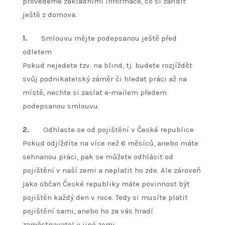
provedeme základními informace, co si zařídit
ještě z domova.
1.
Smlouvu mějte podepsanou ještě před
odletem
Pokud nejedete tzv. na blind, tj. budete rozjíždět
svůj podnikatelský záměr či hledat práci až na
místě, nechte si zaslat e-mailem předem
podepsanou smlouvu.
2.
Odhlaste se od pojištění v České republice
Pokud odjíždíte na více než 6 měsíců, anebo máte
sehnanou práci, pak se můžete odhlásit od
pojištění v naší zemi a neplatit ho zde. Ale zároveň
jako občan České republiky máte povinnost být
pojištěn každý den v roce. Tedy si musíte platit
pojištění sami, anebo ho za vás hradí
zaměstnavatel v jiné zemi.