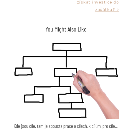
získat investice do
pro
začátku? >
příspěvek
You Might Also Like
Kde jsou cíle, tam je spousta práce o cílech, k cílům, pro cíle…