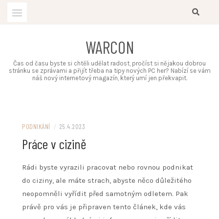
Skip
to
content
WARCON
Čas od času byste si chtěli udělat radost, pročíst si nějakou dobrou
stránku se zprávami a přijít třeba na tipy nových PC her? Nabízí se vám
náš nový internetový magazín, který umí jen překvapit.
PODNIKÁNÍ
/
25.4.2023
Práce v cizině
Rádi byste vyrazili pracovat nebo rovnou podnikat
do ciziny, ale máte strach, abyste něco důležitého
neopomněli vyřídit před samotným odletem. Pak
právě pro vás je připraven tento článek, kde vás