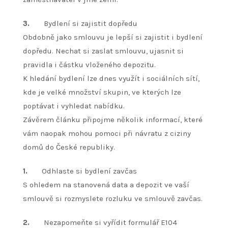
3.
Bydlení si zajistit dopředu
Obdobně jako smlouvu je lepší si zajistit i bydlení
dopředu. Nechat si zaslat smlouvu, ujasnit si
pravidla i částku vloženého depozitu.
K hledání bydlení lze dnes využít i sociálních sítí,
kde je velké množství skupin, ve kterých lze
poptávat i vyhledat nabídku.
Závěrem článku připojme několik informací, které
vám naopak mohou pomoci při návratu z ciziny
domů do České republiky.
1.
Odhlaste si bydlení zavčas
S ohledem na stanovená data a depozit ve vaší
smlouvě si rozmyslete rozluku ve smlouvě zavčas.
2.
Nezapomeňte si vyřídit formulář E104