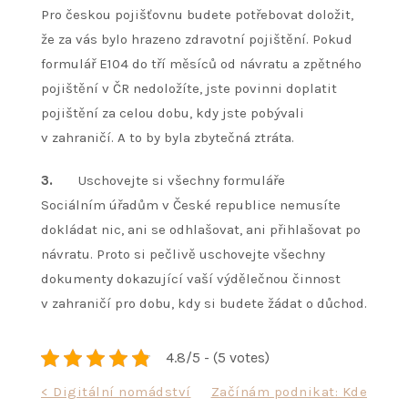
Pro českou pojišťovnu budete potřebovat doložit,
že za vás bylo hrazeno zdravotní pojištění. Pokud
formulář E104 do tří měsíců od návratu a zpětného
pojištění v ČR nedoložíte, jste povinni doplatit
pojištění za celou dobu, kdy jste pobývali
v zahraničí. A to by byla zbytečná ztráta.
3.
Uschovejte si všechny formuláře
Sociálním úřadům v České republice nemusíte
dokládat nic, ani se odhlašovat, ani přihlašovat po
návratu. Proto si pečlivě uschovejte všechny
dokumenty dokazující vaší výdělečnou činnost
v zahraničí pro dobu, kdy si budete žádat o důchod.
4.8/5 - (5 votes)
Navigace
< Digitální nomádství
Začínám podnikat: Kde