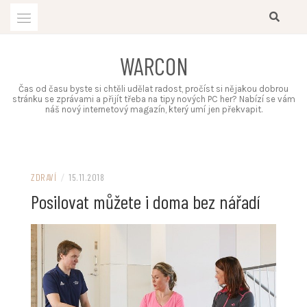
Skip
to
content
WARCON
Čas od času byste si chtěli udělat radost, pročíst si nějakou dobrou
stránku se zprávami a přijít třeba na tipy nových PC her? Nabízí se vám
náš nový internetový magazín, který umí jen překvapit.
ZDRAVÍ
/
15.11.2018
Posilovat můžete i doma bez nářadí