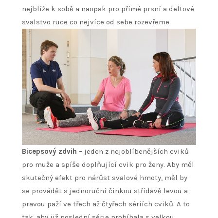
nejblíže k sobě a naopak pro přímé prsní a deltové
svalstvo ruce co nejvíce od sebe rozevřeme.
Bicepsový zdvih
– jeden z nejoblíbenějších cviků
pro muže a spíše doplňující cvik pro ženy. Aby měl
skutečný efekt pro nárůst svalové hmoty, měl by
se provádět s jednoruční činkou střídavě levou a
pravou paží ve třech až čtyřech sériích cviků. A to
tak, aby již poslední série probíhala s velkou