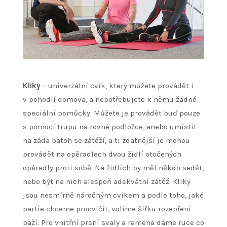
Kliky
– univerzální cvik, který můžete provádět i
v pohodlí domova, a nepotřebujete k němu žádné
speciální pomůcky. Můžete je provádět buď pouze
s pomocí trupu na rovné podložce, anebo umístit
na záda batoh se zátěží, a ti zdatnější je mohou
provádět na opěradlech dvou židlí otočených
opěradly proti sobě. Na židlích by měl někdo sedět,
nebo být na nich alespoň adekvátní zátěž. Kliky
jsou nesmírně náročným cvikem a podle toho, jaké
partie chceme procvičit, volíme šířku rozepření
paží. Pro vnitřní prsní svaly a ramena dáme ruce co