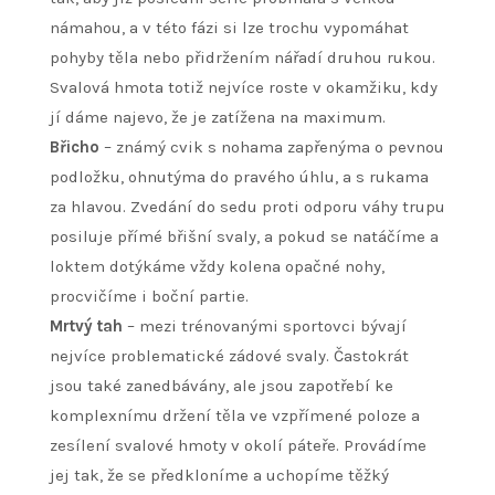
námahou, a v této fázi si lze trochu vypomáhat
pohyby těla nebo přidržením nářadí druhou rukou.
Svalová hmota totiž nejvíce roste v okamžiku, kdy
jí dáme najevo, že je zatížena na maximum.
Břicho
– známý cvik s nohama zapřenýma o pevnou
podložku, ohnutýma do pravého úhlu, a s rukama
za hlavou. Zvedání do sedu proti
odporu
váhy trupu
posiluje přímé břišní svaly, a pokud se natáčíme a
loktem dotýkáme vždy kolena opačné nohy,
procvičíme i boční partie.
Mrtvý tah
– mezi trénovanými sportovci bývají
nejvíce problematické zádové svaly. Častokrát
jsou také zanedbávány, ale jsou zapotřebí ke
komplexnímu držení těla ve vzpřímené poloze a
zesílení svalové hmoty v okolí páteře. Provádíme
jej tak, že se předkloníme a uchopíme těžký