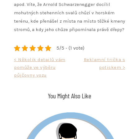
apod. Víte, že Arnold Schwarzenegger docílil
mohutných stehenních svalů chůzí v horském
terénu, kde přenášel z místa na místo těžké kmeny
stromů, a kdy jeho chůze připomínala právě dřepy?
5/5 - (1 vote)
Navigace
< Několik detailů vám
Reklamní trička s
pomůže ve výběru
potiskem >
pro
půjčovny vozu
příspěvek
You Might Also Like