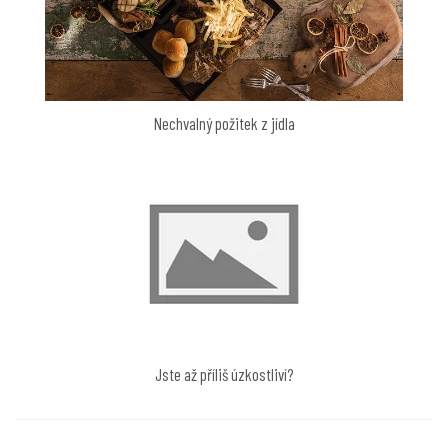
Nechvalný požitek z jídla
Jste až příliš úzkostliví?