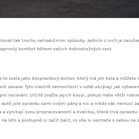
stovat tak trochu netradičními způsoby. Jedním z nich je zaruče
 naprostý komfort během vašich dobrodružných cest.
to zcela jako doopravdový domov, který má jen kola a můžete s
t zavane. Tyto vlastně nemovitosti v sobě ukrývají jak vybave
 pro nocování. Určitě zvažte jejich koupi, pokud máte větší rodin
 autě jste opravdu sami svými pány a nic a nikdo vás nemusí za
 a vynikají svou propracovaností a kvalitou, která trvá opravdu
t na léto a postupně si začít balit, co vše si vezmete s sebou na 