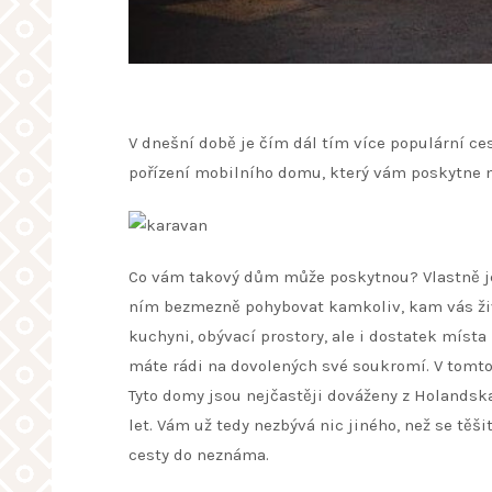
V dnešní době je čím dál tím více populární ce
pořízení
mobilního domu
, který vám poskytne
Co vám takový dům může poskytnou? Vlastně je 
ním bezmezně pohybovat kamkoliv, kam vás živo
kuchyni, obývací prostory, ale i dostatek místa
máte rádi na dovolených své soukromí. V tomto
Tyto domy jsou nejčastěji dováženy z Holandska
let. Vám už tedy nezbývá nic jiného, než se těši
cesty do neznáma.