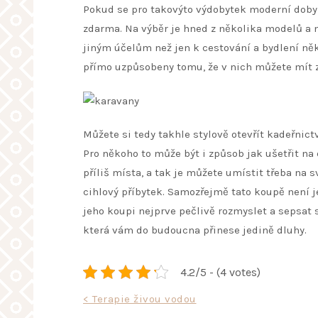
Pokud se pro takovýto výdobytek moderní doby
zdarma. Na výběr je hned z několika modelů a m
jiným účelům než jen k cestování a bydlení někd
přímo uzpůsobeny tomu, že v nich můžete mít z
Můžete si tedy takhle stylově otevřít kadeřnictv
Pro někoho to může být i způsob jak ušetřit na
příliš místa, a tak je můžete umístit třeba n
cihlový příbytek. Samozřejmě tato koupě není j
jeho koupi nejprve pečlivě rozmyslet a sepsat s
která vám do budoucna přinese jedině dluhy.
4.2/5 - (4 votes)
Navigace
< Terapie živou vodou