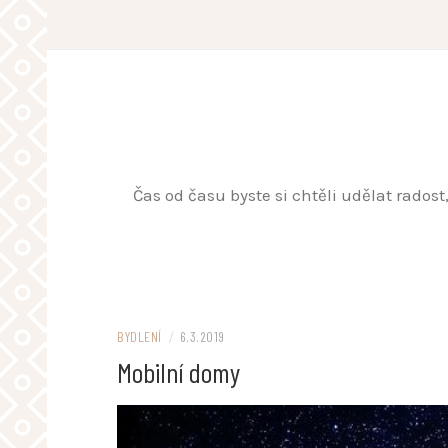
Skip
to
content
Čas od času byste si chtěli udělat rados
BYDLENÍ
/
6.3.2019
Mobilní domy