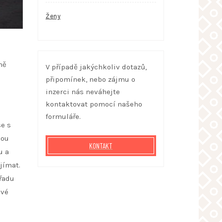
Ženy
ně
V případě jakýchkoliv dotazů,
připomínek, nebo zájmu o
inzerci nás neváhejte
kontaktovat pomocí našeho
formuláře.
e s
nou
KONTAKT
u a
jímat.
 řadu
své