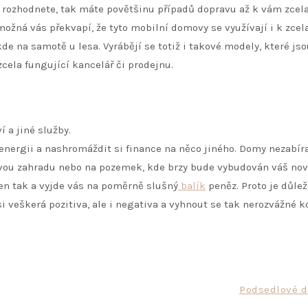
 rozhodnete, tak máte povětšinu případů dopravu až k vám zcel
ožná vás překvapí, že tyto mobilní domovy se využívají i k zcel
e na samotě u lesa. Vyrábějí se totiž i takové modely, které jso
cela fungující kancelář či prodejnu.
í a jiné služby.
 energii a nashromáždit si finance na něco jiného. Domy nezabíra
a svou zahradu nebo na pozemek, kde brzy bude vybudován váš nov
en tak a vyjde vás na poměrně slušný
balík
peněz. Proto je důlež
i veškerá pozitiva, ale i negativa a vyhnout se tak nerozvážné k
Podsedlové d