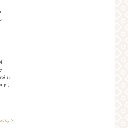
a
a
u
jí
ý
ité si
oupi,
ečky >