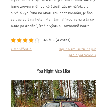
slyšet tiché vzdychání mladých šlechtičen. Tak my
jsme zrovna měli velké štěstí, žádný nářek, ale
skvělá vyhlídka na okolí. Inu dost kochání, je čas
se vypravit na hotel. Mají tam vířivou vanu a ta se
bude po dnešní jízdě a výstupu rozhodně hodit.
4.2/5 - (4 votes)
Navigace
< Odrážedlo
Čaj na imunitu nejen
pro sportovce >
pro
příspěvek
You Might Also Like