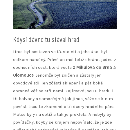
Kdysi dávno tu stával hrad
Hrad byl postaven ve 13. století a jeho úkol byl
celkem náročný. Právě on měl totiž chránit jednu z
obchodních cest, která vedla
z Mikulova do Brna a
Olomouce
. Jenomže byl zničen a zůstaly jen
obvodové zdi, jen zčásti sklepení a pětiboká
obranná věž se střílnami. Zajímavé jsou u hradu i
tři balvany a samozřejmě jak jinak, váže se k nim
pověst. Jsou to zkamenělé tři dcery hradního pána.
Matce byly na obtíž a tak je proklela. A nebyly by
povídačky, kdyby se krajem nepovídalo, že je zde