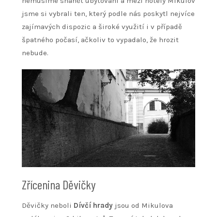
nemusíme shánět ubytování a mezi
hotely Mikulov
jsme si vybrali ten, který podle nás poskytl nejvíce
zajímavých dispozic a široké využití i v případě
špatného počasí, ačkoliv to vypadalo, že hrozit
nebude.
Zřícenina Děvičky
Děvičky neboli
Dívčí hrady
jsou od Mikulova