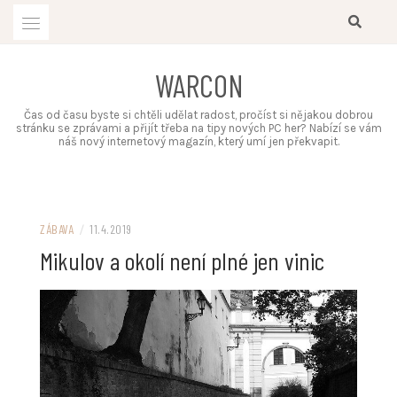
Skip
to
content
WARCON
Čas od času byste si chtěli udělat radost, pročíst si nějakou dobrou
stránku se zprávami a přijít třeba na tipy nových PC her? Nabízí se vám
náš nový internetový magazín, který umí jen překvapit.
ZÁBAVA
/
11.4.2019
Mikulov a okolí není plné jen vinic