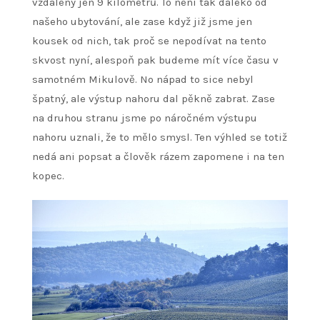
vzdáleny jen 9 kilometrů. To není tak daleko od
našeho ubytování, ale zase když již jsme jen
kousek od nich, tak proč se nepodívat na tento
skvost nyní, alespoň pak budeme mít více času v
samotném Mikulově. No nápad to sice nebyl
špatný, ale výstup nahoru dal pěkně zabrat. Zase
na druhou stranu jsme po náročném výstupu
nahoru uznali, že to mělo smysl. Ten výhled se totiž
nedá ani popsat a člověk rázem zapomene i na ten
kopec.