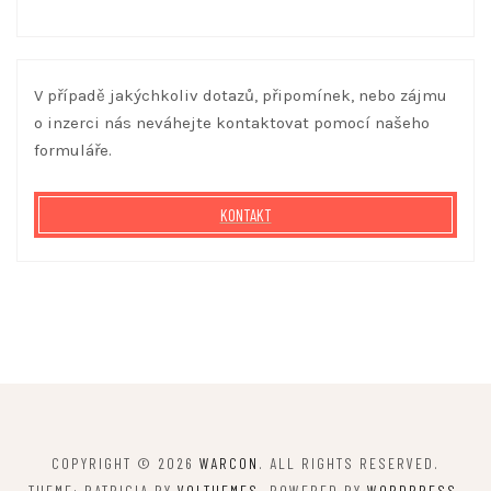
V případě jakýchkoliv dotazů, připomínek, nebo zájmu
o inzerci nás neváhejte kontaktovat pomocí našeho
formuláře.
KONTAKT
COPYRIGHT © 2026
WARCON
. ALL RIGHTS RESERVED.
THEME: PATRICIA BY
VOLTHEMES
. POWERED BY
WORDPRESS
.