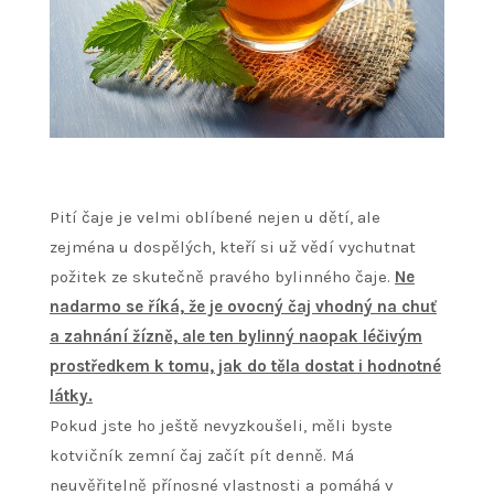
Pití čaje je velmi oblíbené nejen u dětí, ale
zejména u dospělých, kteří si už vědí vychutnat
požitek ze skutečně pravého bylinného čaje.
Ne
nadarmo se říká, že je ovocný čaj vhodný na chuť
a zahnání žízně, ale ten bylinný naopak léčivým
prostředkem k tomu, jak do těla dostat i hodnotné
látky.
Pokud jste ho ještě nevyzkoušeli, měli byste
kotvičník zemní čaj
začít pít denně. Má
neuvěřitelně přínosné vlastnosti a pomáhá v