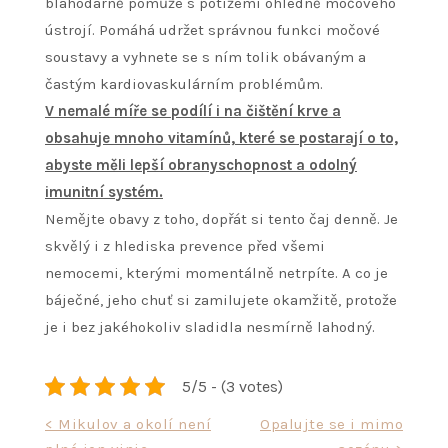
blahodárně pomůže s potížemi ohledně močového
ústrojí. Pomáhá udržet správnou funkci močové
soustavy a vyhnete se s ním tolik obávaným a
častým kardiovaskulárním problémům.
V nemalé míře se podílí i na čištění krve a
obsahuje mnoho vitamínů, které se postarají o to,
abyste měli lepší obranyschopnost a odolný
imunitní systém.
Nemějte obavy z toho, dopřát si tento čaj denně. Je
skvělý i z hlediska prevence před všemi
nemocemi, kterými momentálně netrpíte. A co je
báječné, jeho chuť si zamilujete okamžitě, protože
je i bez jakéhokoliv sladidla nesmírně lahodný.
5/5 - (3 votes)
Navigace
< Mikulov a okolí není
Opalujte se i mimo