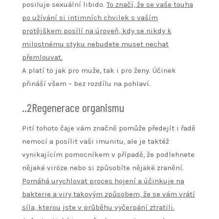
posiluje sexuální libido.
To značí, že se vaše touha
po užívání si intimních chvilek s vaším
protějškem posílí na úroveň, kdy se nikdy k
milostnému styku nebudete muset nechat
přemlouvat.
A platí to jak pro muže, tak i pro ženy. Účinek
přináší všem – bez rozdílu na pohlaví.
..2Regenerace organismu
Pití tohoto čaje vám značně pomůže předejít i řadě
nemocí a posílit vaši imunitu, ale je taktéž
vynikajícím pomocníkem v případě, že podlehnete
nějaké viróze nebo si způsobíte nějaké zranění.
Pomáhá urychlovat proces hojení a účinkuje na
bakterie a viry takovým způsobem, že se vám vrátí
síla, kterou jste v průběhu vyčerpání ztratili.