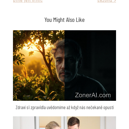
plné jen vinic
sezónu >
pro
příspěvek
You Might Also Like
Zdraví si zpravidla uvědomíme až když nás nečekaně opustí