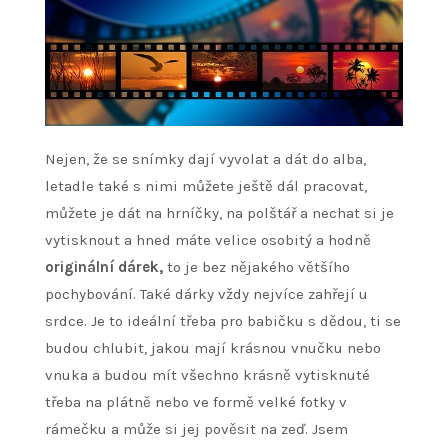
Nejen, že se snímky dají vyvolat a dát do alba,
letadle také s nimi můžete ještě dál pracovat,
můžete je dát na hrníčky, na polštář a nechat si je
vytisknout a hned máte velice osobitý a hodně
originální dárek,
to je bez nějakého většího
pochybování. Také dárky vždy nejvíce zahřejí u
srdce. Je to ideální třeba pro babičku s dědou, ti se
budou chlubit, jakou mají krásnou vnučku nebo
vnuka a budou mít všechno krásně vytisknuté
třeba na plátně nebo ve formě velké fotky v
rámečku a může si jej pověsit na zeď. Jsem