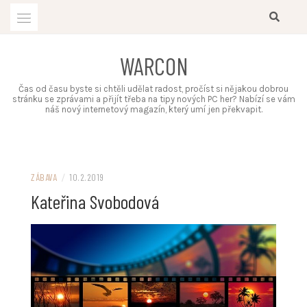
Skip
to
content
WARCON
Čas od času byste si chtěli udělat radost, pročíst si nějakou dobrou
stránku se zprávami a přijít třeba na tipy nových PC her? Nabízí se vám
náš nový internetový magazín, který umí jen překvapit.
ZÁBAVA
/
10.2.2019
Kateřina Svobodová