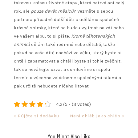
takovou krásou životné etapu, která netrvá ani celý
rok, ale
pouze devět měsíců
? Vezměte s sebou
partnera případně další děti a uděláme společně
krásné snímky, které se budou vyjímat na zdi nebo
ve vašem albu, to si pište.
Kromě těhotenských
snímků
dělám také rodinné nebo dětské, takže
pokud se vaše dítě nachází ve věku, který byste si
chtěli zapamatovat a chtěli byste si tohle zvěčnit,
tak se neváhejte ozvat a domluvíme si spolu
termín a všechno zvládneme společnými silami a
pak určitě nebudete ničeho litovat.
4.3/5 - (3 votes)
Navigace
< Půjčte si dodávku
Není chléb jako chléb >
pro
příspěvek
You Might Also Like