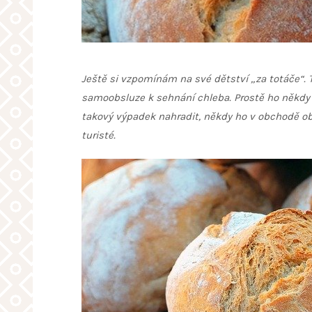
Ještě si vzpomínám na své dětství „za totáče“. T
samoobsluze k sehnání chleba. Prostě ho někdy n
takový výpadek nahradit, někdy ho v obchodě obj
turisté.