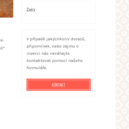
Ženy
V případě jakýchkoliv dotazů,
ím
připomínek, nebo zájmu o
li“
inzerci nás neváhejte
kontaktovat pomocí našeho
formuláře.
KONTAKT