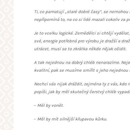
Ti, co pamatují „staré dobré časy“, se nemohou 
nepřipomíná to, na co si lidé mazali cokoliv za pr
Je to vcelku logické. Zemědělci si chtějí vydělat, 
své, energie potřebná pro výrobu je dražší a dr
utrácet, musí se to zkrátka někde nějak ošidit.
A tak nejednou na dobrý chléb nenarazíme. Nejed
kvalitní, pak se musíme smířit s jeho nejednou i
Nechci vás nijak dráždit, zejména ty z vás, kd
popíši, jak by měl skutečný čerstvý chléb vypad
–
Měl by vonět.
–
Měl by mít silnější křupavou kůrku.