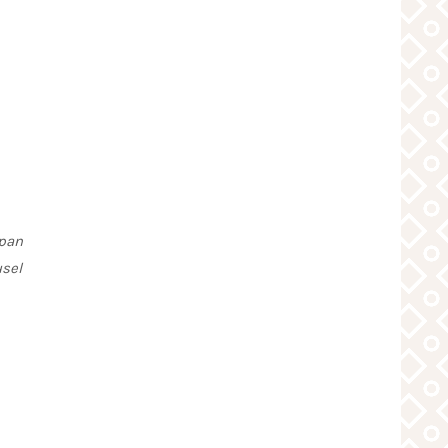
 pan
usel