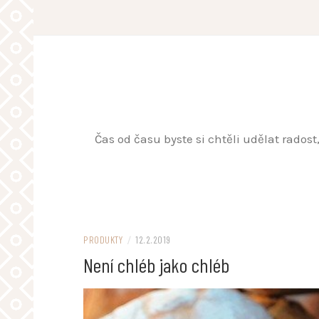
Skip
to
content
Čas od času byste si chtěli udělat rados
PRODUKTY
/
12.2.2019
Není chléb jako chléb