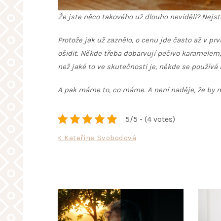
Že jste něco takového už dlouho neviděli? Nejst
Protože jak už zaznělo, o cenu jde často až v prv
ošidit. Někde třeba dobarvují pečivo karamelem
než jaké to ve skutečnosti je, někde se používá
A pak máme to, co máme. A není naděje, že by m
5/5 - (4 votes)
Navigace
< Kateřina Svobodová
pro
příspěvek