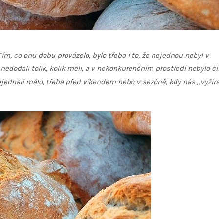
ím, co onu dobu provázelo, bylo třeba i to, že nejednou nebyl v
edodali tolik, kolik měli, a v nekonkurenčním prostředí nebylo č
ednali málo, třeba před víkendem nebo v sezóně, kdy nás „vyžíra