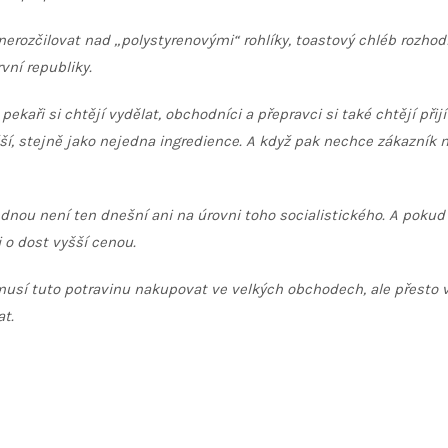
nerozčilovat nad „polystyrenovými“ rohlíky, toastový chléb rozho
vní republiky.
pekaři si chtějí vydělat, obchodníci a přepravci si také chtějí přijí
ažší, stejně jako nejedna ingredience. A když pak nechce zákazník
nou není ten dnešní ani na úrovni toho socialistického. A pokud 
 o dost vyšší cenou.
o musí tuto potravinu nakupovat ve velkých obchodech, ale přesto
at.