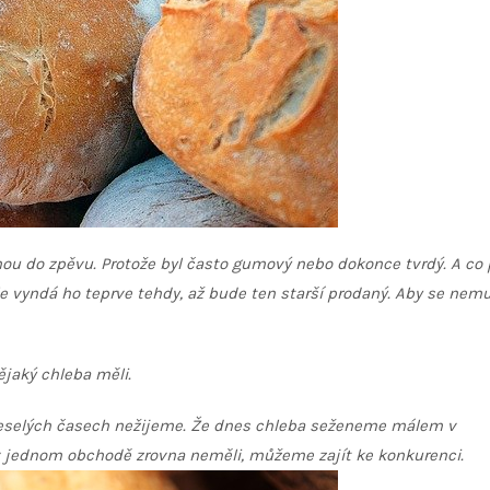
nou do zpěvu. Protože byl často gumový nebo dokonce tvrdý. A co
le vyndá ho teprve tehdy, až bude ten starší prodaný. Aby se nem
nějaký chleba měli.
veselých časech nežijeme. Že dnes chleba seženeme málem v
v jednom obchodě zrovna neměli, můžeme zajít ke konkurenci.