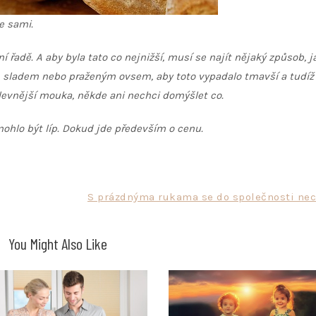
e sami.
ní řadě. A aby byla tato co nejnižší, musí se najít nějaký způsob, j
, sladem nebo praženým ovsem, aby toto vypadalo tmavší a tudíž 
 levnější mouka, někde ani nechci domýšlet co.
ohlo být líp. Dokud jde především o cenu.
S prázdnýma rukama se do společnosti nec
You Might Also Like