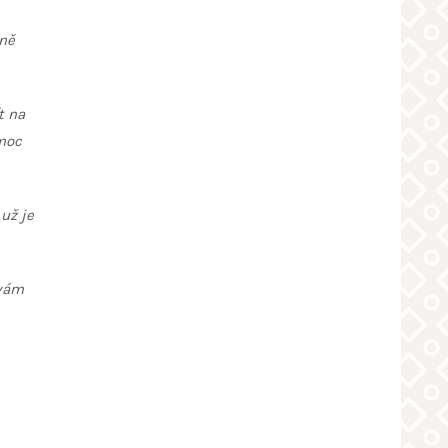
dně
t na
 moc
už je
 vám