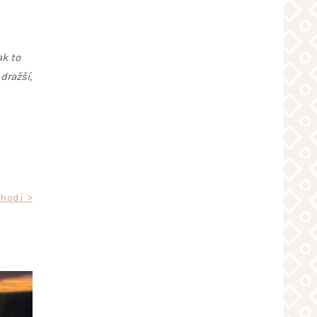
ak to
dražší,
hodí >