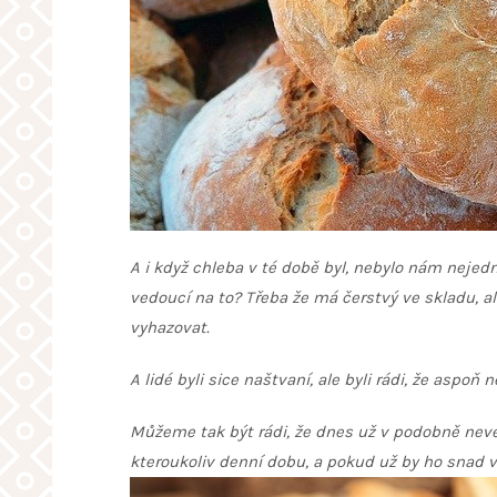
A i když chleba v té době byl, nebylo nám nejed
vedoucí na to? Třeba že má čerstvý ve skladu, a
vyhazovat.
A lidé byli sice naštvaní, ale byli rádi, že aspoň 
Můžeme tak být rádi, že dnes už v podobně ne
kteroukoliv denní dobu, a pokud už by ho snad 