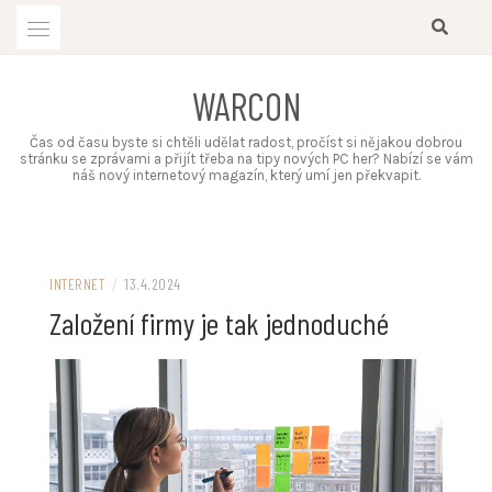
Skip
to
content
WARCON
Čas od času byste si chtěli udělat radost, pročíst si nějakou dobrou
stránku se zprávami a přijít třeba na tipy nových PC her? Nabízí se vám
náš nový internetový magazín, který umí jen překvapit.
INTERNET
/
13.4.2024
Založení firmy je tak jednoduché