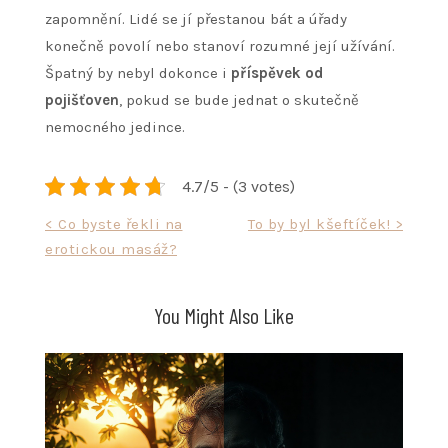
zapomnění. Lidé se jí přestanou bát a úřady
konečně povolí nebo stanoví rozumné její užívání.
Špatný by nebyl dokonce i
příspěvek od
pojišťoven
, pokud se bude jednat o skutečně
nemocného jedince.
4.7/5 - (3 votes)
Navigace
< Co byste řekli na
To by byl kšeftíček! >
erotickou masáž?
pro
příspěvek
You Might Also Like