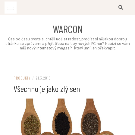
Skip
to
content
WARCON
Čas od času byste si chtěli udělat radost, pročíst si nějakou dobrou
stránku se zprávami a přijít třeba na tipy nových PC her? Nabízí se vám
náš nový internetový magazín, který umí jen překvapit.
PRODUKTY
/
21.3.2019
Všechno je jako zlý sen