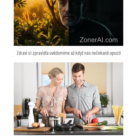
Zdraví si zpravidla uvědomíme až když nás nečekaně opustí