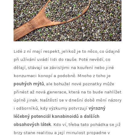
Lidé z ní mají respekt, jelikož je to něco, co údajně
při užívání uvádí lidi do rauše. Poté nevědí, co
dělají, stávají se závislými na kouření nebo jiné
konzumaci konopí a podobně. Mnoho z toho je
pouhých mýtů
, ale bohužel nové poznatky může
přinést až nová generace, která na to bude nahlížet
úplně jinak. Naštěstí se v dnešní době mění názory
i odborníků, kdy výzkumy potvrzují
výrazný
léčebný potenciál kanabinoidů a dalších
obsahových látek
. Kdo ví, třeba tato pohádka se již
brzy stane realitou a její minulost propadne v