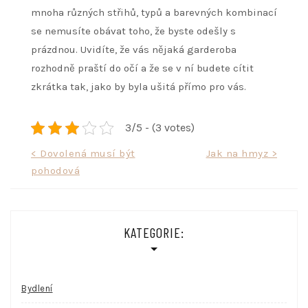
mnoha různých střihů, typů a barevných kombinací
se nemusíte obávat toho, že byste odešly s
prázdnou. Uvidíte, že vás nějaká garderoba
rozhodně praští do očí a že se v ní budete cítit
zkrátka tak, jako by byla ušitá přímo pro vás.
3/5 - (3 votes)
Navigace
< Dovolená musí být
Jak na hmyz >
pohodová
pro
příspěvek
KATEGORIE:
Bydlení