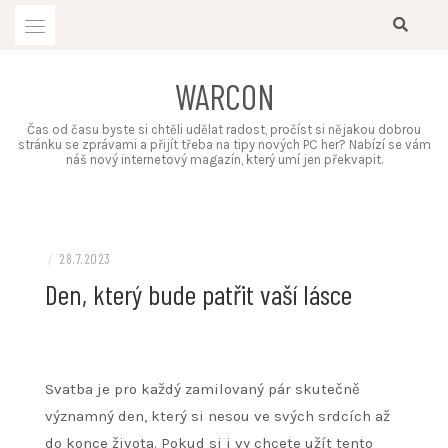
Skip
to
content
WARCON
Čas od času byste si chtěli udělat radost, pročíst si nějakou dobrou
stránku se zprávami a přijít třeba na tipy nových PC her? Nabízí se vám
náš nový internetový magazín, který umí jen překvapit.
/
28.7.2023
Den, který bude patřit vaší lásce
Svatba je pro každý zamilovaný pár skutečně
významný den, který si nesou ve svých srdcích až
do konce života. Pokud si i vy chcete užít tento