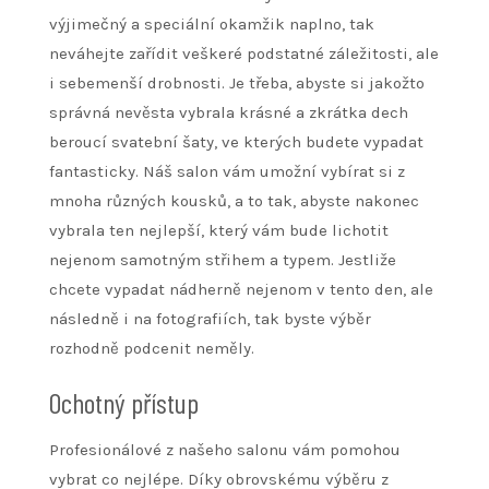
výjimečný a speciální okamžik naplno, tak
neváhejte zařídit veškeré podstatné záležitosti, ale
i sebemenší drobnosti. Je třeba, abyste si jakožto
správná nevěsta vybrala krásné a zkrátka dech
beroucí
svatební šaty
, ve kterých budete vypadat
fantasticky. Náš salon vám umožní vybírat si z
mnoha různých kousků, a to tak, abyste nakonec
vybrala ten nejlepší, který vám bude lichotit
nejenom samotným střihem a typem. Jestliže
chcete vypadat nádherně nejenom v tento den, ale
následně i na fotografiích, tak byste výběr
rozhodně podcenit neměly.
Ochotný přístup
Profesionálové z našeho salonu vám pomohou
vybrat co nejlépe. Díky obrovskému výběru z