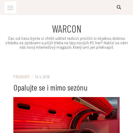
Skip
to
content
WARCON
Čas od času byste si chtěli udělat radost, pročíst si nějakou dobrou
stránku se zprávami a přijít třeba na tipy nových PC her? Nabízí se vám
náš nový internetový magazín, který umí jen překvapit.
PRODUKTY
/
14.4.2019
Opalujte se i mimo sezónu