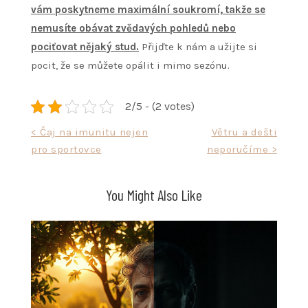
vám poskytneme maximální soukromí, takže se
nemusíte obávat zvědavých pohledů nebo
pociťovat nějaký stud.
Přijďte k nám a užijte si
pocit, že se můžete opálit i mimo sezónu.
2/5 - (2 votes)
Navigace
< Čaj na imunitu nejen
Větru a dešti
pro sportovce
neporučíme >
pro
příspěvek
You Might Also Like