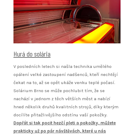
Hurá do solária
V posledních letech si našla technika umělého
opálení velké zastoupení nadšenců, kteří nechtějí
čekat na to, až se opět ukáže venku teplé počasí.
Solárium Brno
se může pochlubit tím, že se
nachází v jednom z těch větších měst a nabízí
hned několik druhů kvalitních strojů, díky kterým
docílíte přitažlivějšího odstínu vaší pokožky.
Dopřát si tak pocit hezčí pleti a pokožky, můžete
prakticky už po pár návštěvách, které u nás