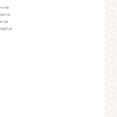
iv se
Jen si
se na
když je