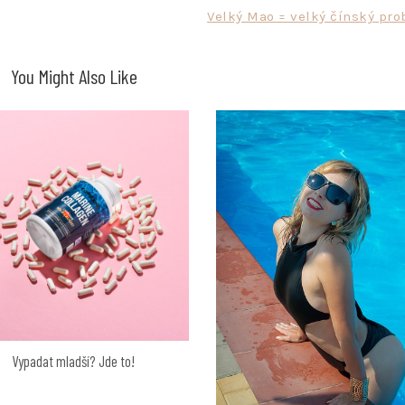
Velký Mao = velký čínský pro
You Might Also Like
Vypadat mladší? Jde to!