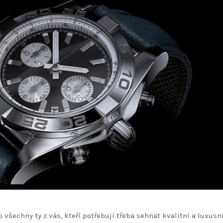
 všechny ty z vás, kteří potřebují třeba sehnat kvalitní a luxusn