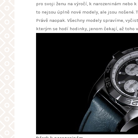
pro svoji ženu na výročí, k narozeninám nebo 
to nejsou úplně nové modely, ale jsou nošené.
Právě naopak. Všechny modely spravíme, vyčistím
kterým se hodí hodinky, jenom čekají, až toho v