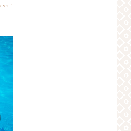
blém >