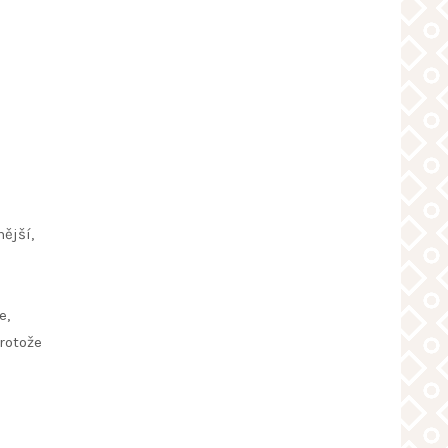
ější,
p
e,
rotože