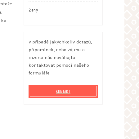
rotože
Ženy
.
 ke
V případě jakýchkoliv dotazů,
připomínek, nebo zájmu o
inzerci nás neváhejte
kontaktovat pomocí našeho
formuláře.
KONTAKT