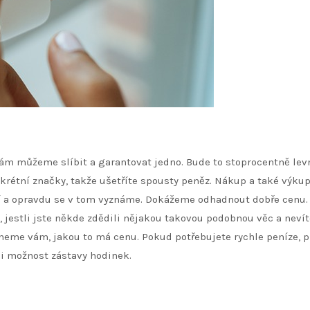
 vám můžeme slíbit a garantovat jedno. Bude to stoprocentně levn
nkrétní značky, takže ušetříte spousty peněz. Nákup a také výku
í a opravdu se v tom vyznáme. Dokážeme odhadnout dobře cenu.
estli jste někde zdědili nějakou takovou podobnou věc a nevít
neme vám, jakou to má cenu. Pokud potřebujete rychle peníze, p
 i možnost zástavy hodinek.