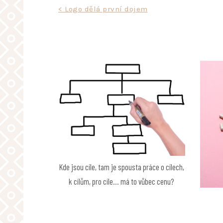
Navigace
< Logo dělá první dojem
pro
příspěvek
Kde jsou cíle, tam je spousta práce o cílech,
k cílům, pro cíle… má to vůbec cenu?