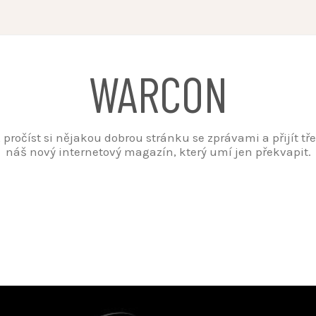
WARCON
t, pročíst si nějakou dobrou stránku se zprávami a přijít t
náš nový internetový magazín, který umí jen překvapit.