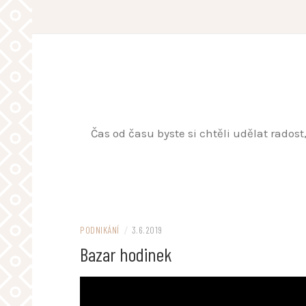
Skip
to
content
Čas od času byste si chtěli udělat rados
PODNIKÁNÍ
/
3.6.2019
Bazar hodinek