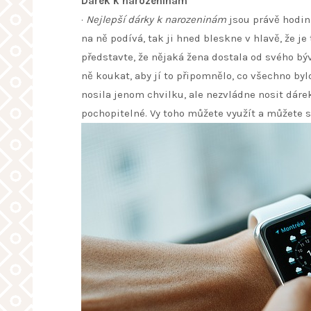
Dárek k narozeninám
·
Nejlepší dárky k narozeninám
jsou právě hodink
na ně podívá, tak ji hned bleskne v hlavě, že je
představte, že nějaká žena dostala od svého býv
ně koukat, aby jí to připomnělo, co všechno byl
nosila jenom chvilku, ale nezvládne nosit dárek 
pochopitelné. Vy toho můžete využít a můžete si