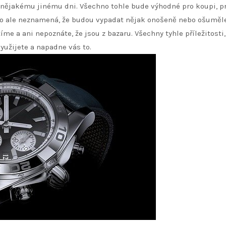
k nějakému jinému dni. Všechno tohle bude výhodné pro koupi, p
 To ale neznamená, že budou vypadat nějak onošeně nebo ošuměle
e a ani nepoznáte, že jsou z bazaru. Všechny tyhle příležitosti,
yužijete a napadne vás to.