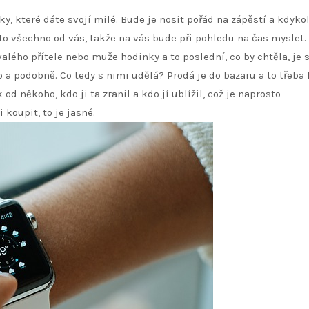
y, které dáte svojí milé. Bude je nosit pořád na zápěstí a kdykol
 to všechno od vás, takže na vás bude při pohledu na čas myslet. 
alého přítele nebo muže hodinky a to poslední, co by chtěla, je 
o a podobně. Co tedy s nimi udělá? Prodá je do bazaru a to třeba 
od někoho, kdo ji ta zranil a kdo jí ublížil, což je naprosto
 koupit, to je jasné.