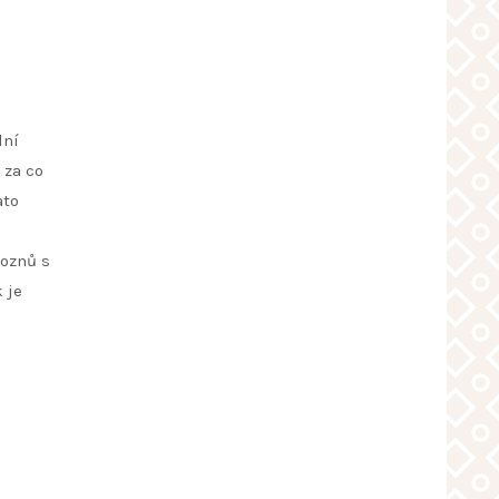
lní
 za co
ato
roznů s
 je