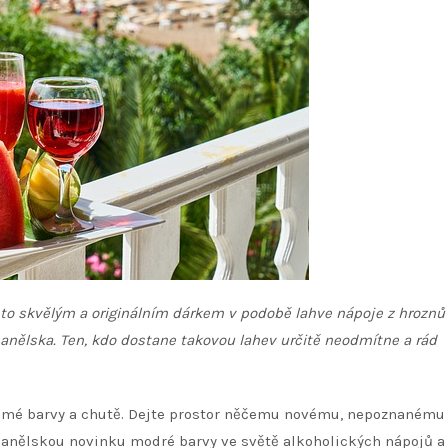
mto skvělým a originálním dárkem v podobě lahve nápoje z hroznů
panělska. Ten, kdo dostane takovou lahev určitě neodmítne a rád
ámé barvy a chutě. Dejte prostor něčemu novému, nepoznanému
španělskou novinku modré barvy ve světě alkoholických nápojů a