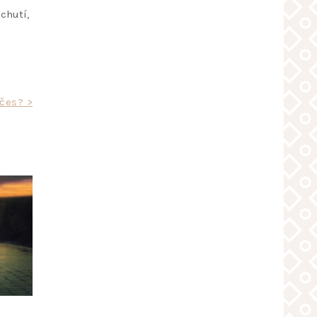
chutí,
účes? >