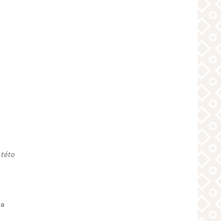
 této
 a