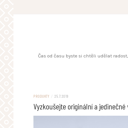
Skip
to
content
Čas od času byste si chtěli udělat rados
PRODUKTY
/
25.7.2019
Vyzkoušejte originální a jedinečné 