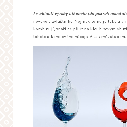
I v oblasti výroby alkoholu jde pokrok neustál
nového a zvláštního. Nejinak tomu je také u vín
kombinují, snaží se přijít na kloub novým chu
tohoto alkoholového nápoje. A tak můžete ochut