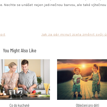
e. Nechte se unášet nejen jedinečnou barvou, ale také výtečnou 
pit
Jak za pár minut zcela změnit svůj 
You Might Also Like
Oblečení pro děti
Co do kuchyně