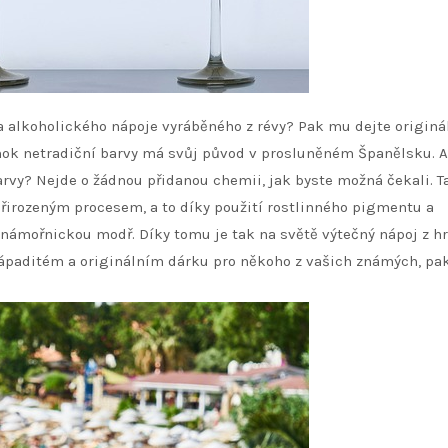
a alkoholického nápoje vyráběného z révy? Pak mu dejte
originá
mok netradiční barvy má svůj původ v prosluněném Španělsku. A
arvy? Nejde o žádnou přidanou chemii, jak byste možná čekali. T
přirozeným procesem, a to díky použití rostlinného pigmentu a
 námořnickou modř. Díky tomu je tak na světě výtečný nápoj z h
 nápaditém a originálním dárku pro někoho z vašich známých, pak