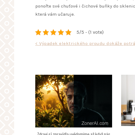
ponořte své chuťové i čichové buňky do sklenic
která vám učaruje.
5/5 - (1 vote)
Navigace
< Výpadek elektrického proudu dokáže potrá
pro
příspěvek
Zdraví si zpravidla uvědomíme až když nás