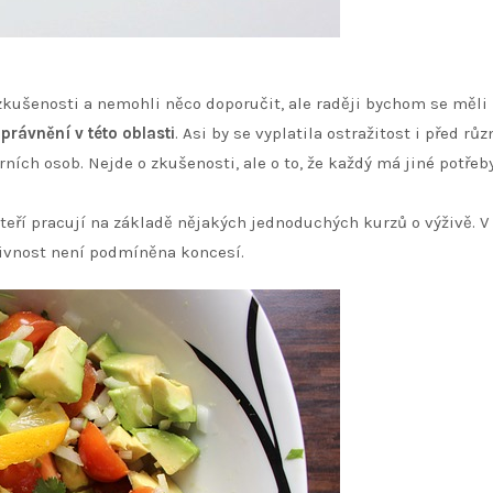
 zkušenosti a nemohli něco doporučit, ale raději bychom se měli
právnění v této oblasti
. Asi by se vyplatila ostražitost i před rů
ch osob. Nejde o zkušenosti, ale o to, že každý má jiné potřeb
 kteří pracují na základě nějakých jednoduchých kurzů o výživě. V
živnost není podmíněna koncesí.