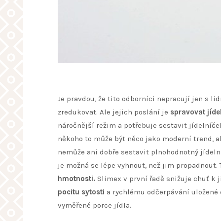
Je pravdou, že tito odborníci nepracují jen s l
zredukovat. Ale jejich poslání je
spravovat jíde
náročnější režim a potřebuje sestavit jídelníč
někoho to může být něco jako moderní trend, a
nemůže ani dobře sestavit plnohodnotný jídelní
je možná se lépe vyhnout, než jim propadnout. 
hmotnosti.
Slimex
v první řadě snižuje chuť k 
pocitu sytosti
a rychlému odčerpávání uložené 
vyměřené porce jídla.