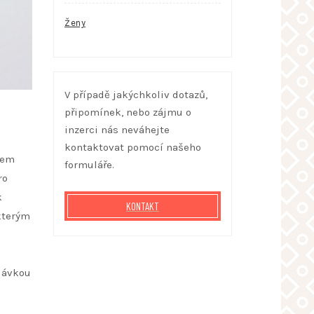
Ženy
V případě jakýchkoliv dotazů,
připomínek, nebo zájmu o
inzerci nás neváhejte
kontaktovat pomocí našeho
bem
formuláře.
ro
k
KONTAKT
 kterým
m
 dávkou