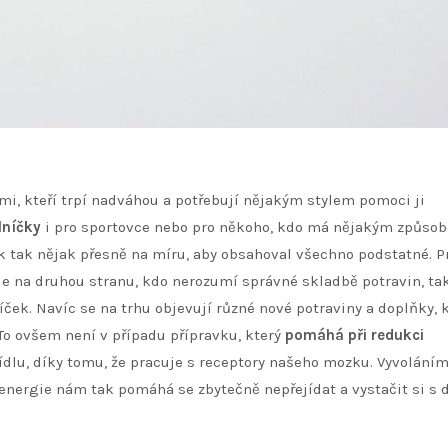
idmi, kteří trpí nadváhou a potřebují nějakým stylem pomoci ji
lníčky
i pro sportovce nebo pro někoho, kdo má nějakým způso
ek tak nějak přesně na míru, aby obsahoval všechno podstatné. P
le na druhou stranu, kdo nerozumí správné skladbě potravin, ta
ček. Navíc se na trhu objevují různé nové potraviny a doplňky,
To ovšem není v případu přípravku, který
pomáhá při redukci
jídlu, díky tomu, že pracuje s receptory našeho mozku. Vyvolání
energie nám tak pomáhá se zbytečně nepřejídat a vystačit si s