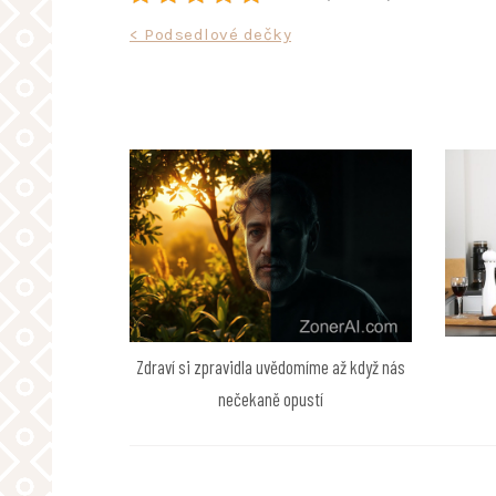
Navigace
< Podsedlové dečky
pro
příspěvek
Zdraví si zpravidla uvědomíme až když nás
nečekaně opustí