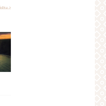
řádku >