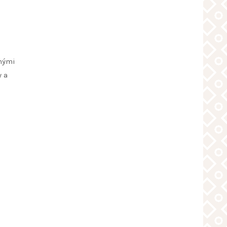
znými
y a