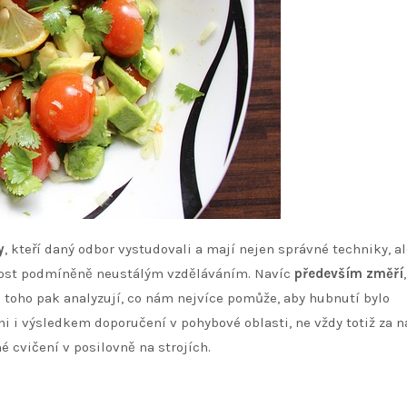
y
, kteří daný odbor vystudovali a mají nejen správné techniky, al
innost podmíněně neustálým vzděláváním. Navíc
především změří
 toho pak analyzují, co nám nejvíce pomůže, aby hubnutí bylo
i i výsledkem doporučení v pohybové oblasti, ne vždy totiž za 
 cvičení v posilovně na strojích.