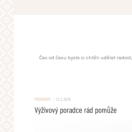
Skip
to
content
Čas od času byste si chtěli udělat rados
PRODUKTY
/
12.3.2019
Výživový poradce rád pomůže