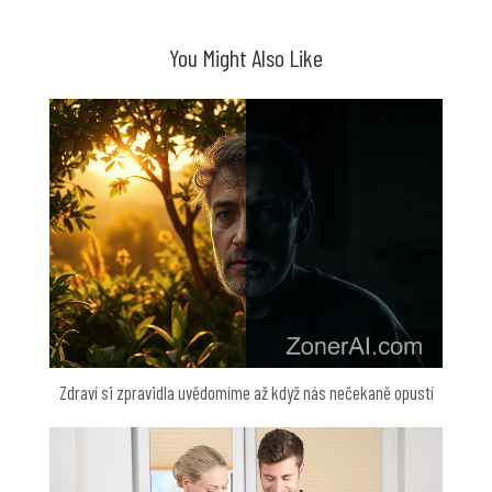
příspěvek
You Might Also Like
Zdraví si zpravidla uvědomíme až když nás nečekaně opustí