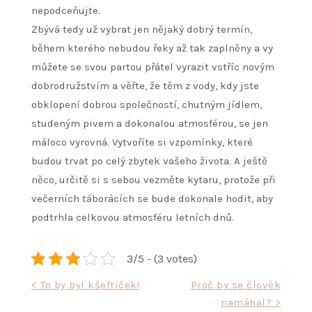
nepodceňujte.
Zbývá tedy už vybrat jen nějaký dobrý termín,
během kterého nebudou řeky až tak zaplněny a vy
můžete se svou partou přátel vyrazit vstříc novým
dobrodružstvím a věřte, že těm z vody, kdy jste
obklopení dobrou společností, chutným jídlem,
studeným pivem a dokonalou atmosférou, se jen
máloco vyrovná. Vytvoříte si vzpomínky, které
budou trvat po celý zbytek vašeho života. A ještě
něco, určitě si s sebou vezměte kytaru, protože při
večerních táborácích se bude dokonale hodit, aby
podtrhla celkovou atmosféru letních dnů.
3/5 - (3 votes)
Navigace
< To by byl kšeftíček!
Proč by se člověk
namáhal? >
pro