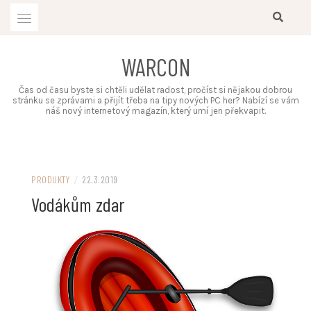
Skip
to
content
WARCON
Čas od času byste si chtěli udělat radost, pročíst si nějakou dobrou
stránku se zprávami a přijít třeba na tipy nových PC her? Nabízí se vám
náš nový internetový magazín, který umí jen překvapit.
PRODUKTY
/
22.3.2019
Vodákům zdar