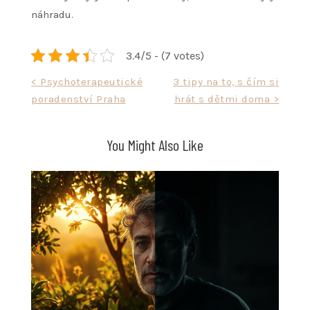
náhradu.
3.4/5 - (7 votes)
Navigace
< Psychoterapeutické
3 tipy na to, s čím si
poradenství Praha
hrát s dětmi doma >
pro
příspěvek
You Might Also Like