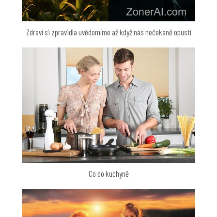
Zdraví si zpravidla uvědomíme až když nás nečekaně opustí
Co do kuchyně