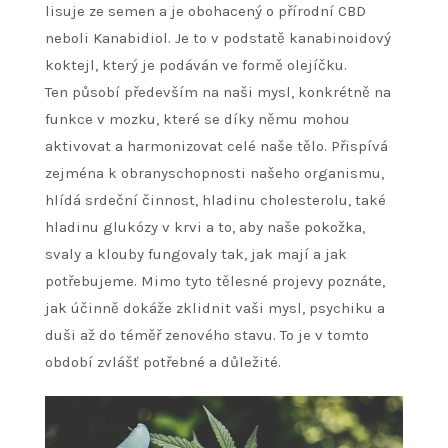
lisuje ze semen a je obohacený o přírodní CBD
neboli Kanabidiol. Je to v podstatě kanabinoidový
koktejl, který je podáván ve formě olejíčku.
Ten působí především na naši mysl, konkrétně na
funkce v mozku, které se díky němu mohou
aktivovat a harmonizovat celé naše tělo. Přispívá
zejména k obranyschopnosti našeho organismu,
hlídá srdeční činnost, hladinu cholesterolu, také
hladinu glukózy v krvi a to, aby naše pokožka,
svaly a klouby fungovaly tak, jak mají a jak
potřebujeme. Mimo tyto tělesné projevy poznáte,
jak účinně dokáže zklidnit vaši mysl, psychiku a
duši až do téměř zenového stavu. To je v tomto
období zvlášť potřebné a důležité.