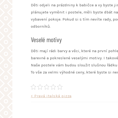
Děti odjeli na prázdniny k babičce a vy byste 
plánujete vyměnit i
postele
, měli byste dbát na
vybavení pokoje. Pokud si s tím nevíte rady, po
odborníků.
Veselé motivy
Děti mají rádi barvy a věci, které na první pohl
barevné a pokreslené veselými motivy. I takové 
Naše postele vám budou sloužit slušnou řádku l
To vše za velmi výhodné ceny, které byste si ne
Navigace
< Pravá italská pizza
pro
příspěvek