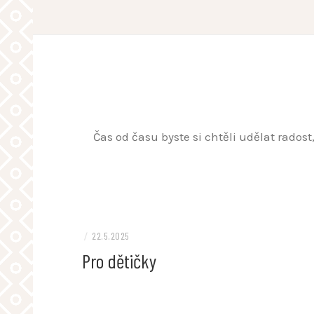
Skip
to
content
Čas od času byste si chtěli udělat rados
/
22.5.2025
Pro dětičky