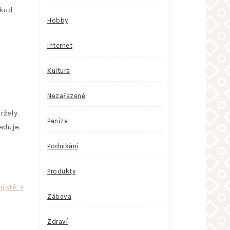
okud
Hobby
h
Internet
Kultura
Nezařazené
ržely.
Peníze
aduje.
Podnikání
Produkty
ístě >
Zábava
Zdraví