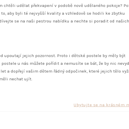
jim chtěli udělat překvapení v podobě nově udělaného pokoje? P
 to, aby byli té nejvyšší kvality a vzhledově se hodili ke zbytku
dívejte se na naši pestrou nabídku a nechte si poradit od našic
ed upoutají jejich pozornost. Proto i dětské postele by měly být
postele u nás můžete pořídit a nemusíte se bát, že by nic nevyd
et a dopřejí vašim dětem řádný odpočinek, které jejich tělo vyž
měli nechat ujít.
Ubytujte se na krásném m