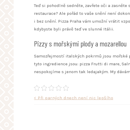
Teď si pohodlně sedněte, zavřete oči a zasněte s
restaurace? Ale pořád to vaše snění není doko
i bez snění.
Pizza Praha
vám umožní vrátit vzpom
kdybyste byli právě teď ve slunné Itálii.
Pizzy s mořskými plody a mozarellou
Samozřejmostí italských pokrmů jsou mořské pl
tyto ingredience jsou: pizza Frutti di mare, Sa
nespokojíme s jenom tak ledajakým. My dáváme 
Navigace
< Při parných dnech není nic lepšího
pro
příspěvek