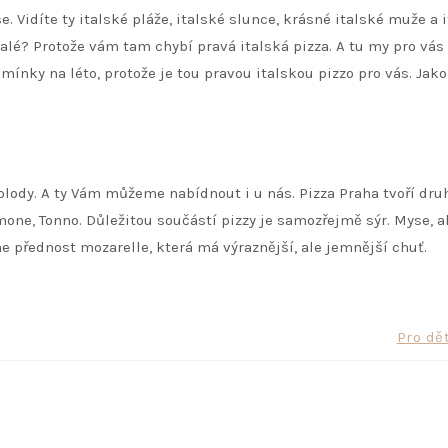
e. Vidíte ty italské pláže, italské slunce, krásné italské muže a 
nalé? Protože vám tam chybí pravá italská pizza. A tu my pro v
ínky na léto, protože je tou pravou italskou pizzo pro vás. Jako
ody. A ty Vám můžeme nabídnout i u nás. Pizza Praha tvoří dru
lmone, Tonno. Důležitou součástí pizzy je samozřejmě sýr. Myse, a
přednost mozarelle, která má výraznější, ale jemnější chuť.
Pro dě