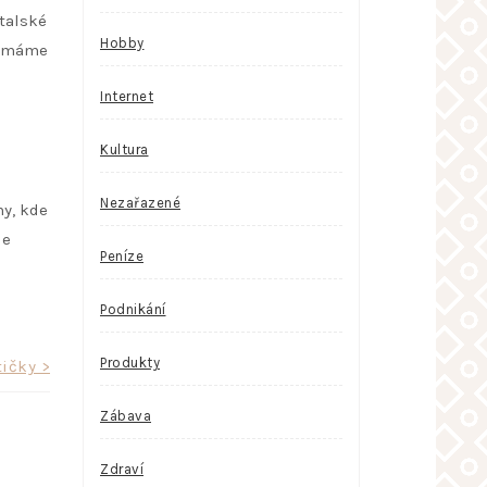
italské
Hobby
ás máme
Internet
Kultura
Nezařazené
hy, kde
le
Peníze
Podnikání
Produkty
tičky >
Zábava
Zdraví