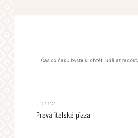
Skip
to
content
Čas od času byste si chtěli udělat rados
/
17.5.2025
Pravá italská pizza