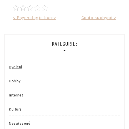
Navigace
< Psychologie barev
Co do kuchyně >
pro
příspěvek
KATEGORIE:
Bydlení
Hobby
Internet
Kultura
Nezařazené