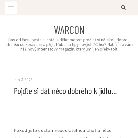
Skip
to
content
WARCON
Čas od času byste si chtěli udělat radost, pročíst si nějakou dobrou
stránku se zprávami a přijít třeba na tipy nových PC her? Nabízí se vám
náš nový internetový magazín, který umí jen překvapit.
/
4.3.2025
Pojďte si dát něco dobrého k jídlu…
Pokud jste dostali neodolatelnou chuť a něco