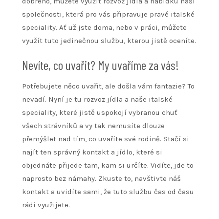
dobrého, můžete využít
rozvoz jídla
a nabídku naší
společnosti, která pro vás připravuje pravé italské
speciality. Ať už jste doma, nebo v práci, můžete
využít tuto jedinečnou službu, kterou jistě oceníte.
Nevíte, co uvařit? My uvaříme za vás!
Potřebujete něco uvařit, ale došla vám fantazie? To
nevadí. Nyní je tu rozvoz jídla a naše italské
speciality, které jistě uspokojí vybranou chuť
všech strávníků a vy tak nemusíte dlouze
přemýšlet nad tím, co uvaříte své rodině. Stačí si
najít ten správný kontakt a jídlo, které si
objednáte přijede tam, kam si určíte. Vidíte, jde to
naprosto bez námahy. Zkuste to, navštivte náš
kontakt a uvidíte sami, že tuto službu čas od času
rádi využijete.