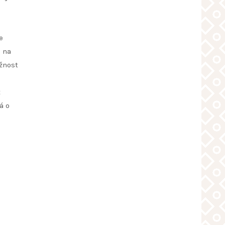
e
u na
ožnost
t
á o