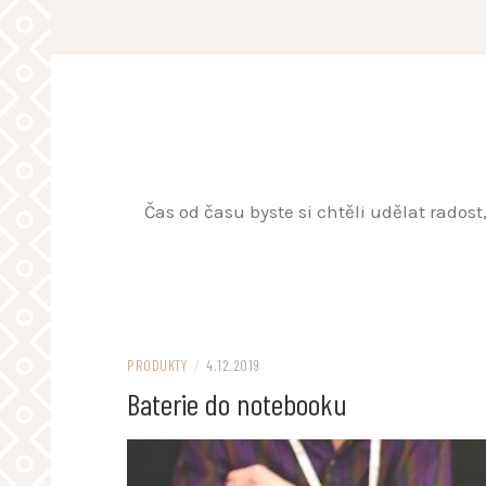
Skip
to
content
Čas od času byste si chtěli udělat rados
PRODUKTY
/
4.12.2019
Baterie do notebooku