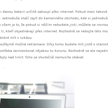
, si danou baterii určitě zakoupí přes internet. Pokud mezi takové
t. Jednoduše stačí zajít do kamenného obchodu, kde si jednoduš
 všem je to, že pokud si něčím nebudete jisti, můžete se rovno
i, kteří objednávají přes internet. Rozhodně se nebojte této m
 dobré mít v rukávu.
amozřejmě možná reklamace. Díky tomu budete mít jistě o staros
potřeba zainvestovat nějakou tu korunu. Rozhodně se ale nejedn
y byly nad limit. Toho se skutečně nemusíte obávat.