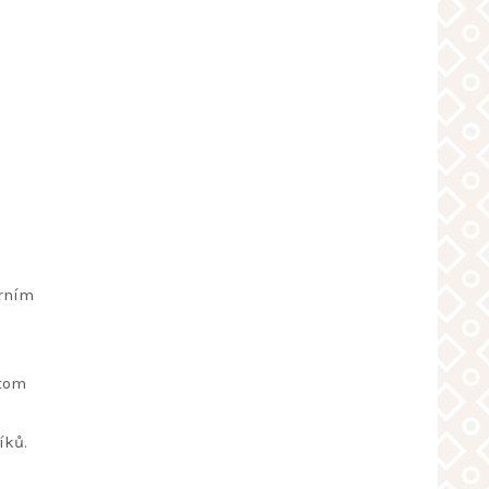
orním
 tom
íků.