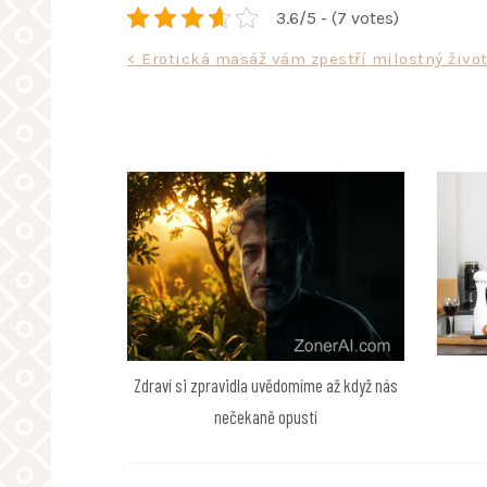
3.6/5 - (7 votes)
Navigace
< Erotická masáž vám zpestří milostný živo
pro
příspěvek
Zdraví si zpravidla uvědomíme až když nás
nečekaně opustí