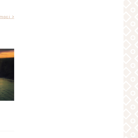
moci >