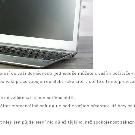
dorazí do vaší domácnosti, jednoduše můžete s vaším počítačem
bu vaší práce zapojen do elektrické sítě. Jistě to s tímto proviz
e dá zvládnout. Je ale potřeba chtít.
očítat momentálně nefunguje podle vašich představ. Již brzy na
rychleji jen půjde. Není nic důležitějšího, než spokojenost zákazn