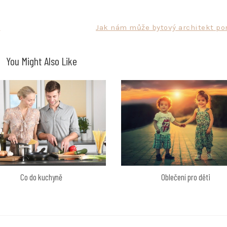
t
Jak nám může bytový architekt po
You Might Also Like
Oblečení pro děti
Co do kuchyně