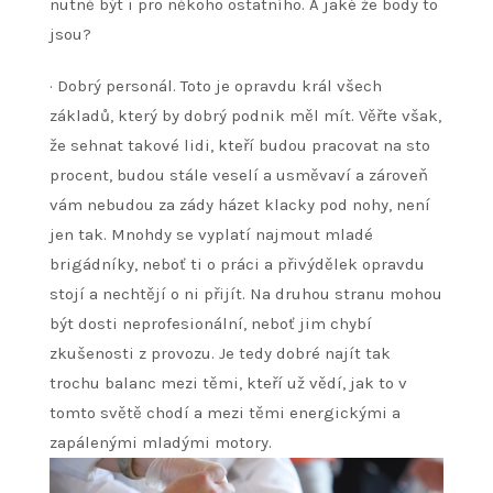
nutně být i pro někoho ostatního. A jaké že body to
jsou?
·
Dobrý personál. Toto je opravdu král všech
základů, který by dobrý podnik měl mít. Věřte však,
že sehnat takové lidi, kteří budou pracovat na sto
procent, budou stále veselí a usměvaví a zároveň
vám nebudou za zády házet klacky pod nohy, není
jen tak. Mnohdy se vyplatí najmout mladé
brigádníky, neboť ti o práci a přivýdělek opravdu
stojí a nechtějí o ni přijít. Na druhou stranu mohou
být dosti neprofesionální, neboť jim chybí
zkušenosti z provozu. Je tedy dobré najít tak
trochu balanc mezi těmi, kteří už vědí, jak to v
tomto světě chodí a mezi těmi energickými a
zapálenými mladými motory.