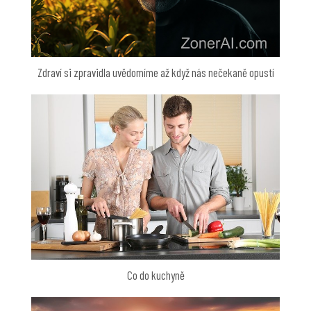
Zdraví si zpravidla uvědomíme až když nás nečekaně opustí
Co do kuchyně