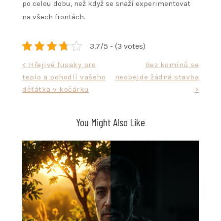
po celou dobu, než když se snaží experimentovat
na všech frontách.
3.7/5 - (3 votes)
Navigace
< Hřejivé fusaky pro
Bez komínů se
teplo a pohodlí vašeho
neobejde žádná stavba
pro
děťátka v kočárku
>
příspěvek
You Might Also Like