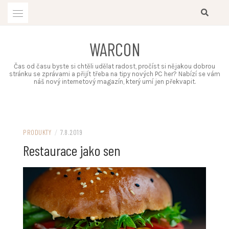
Skip
to
content
WARCON
Čas od času byste si chtěli udělat radost, pročíst si nějakou dobrou
stránku se zprávami a přijít třeba na tipy nových PC her? Nabízí se vám
náš nový internetový magazín, který umí jen překvapit.
PRODUKTY
/
7.8.2019
Restaurace jako sen