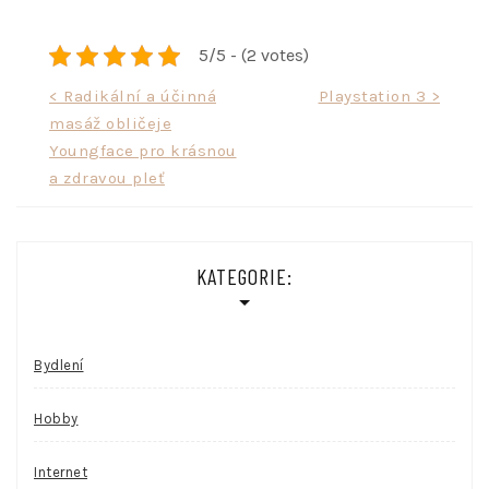
5/5 - (2 votes)
Navigace
< Radikální a účinná
Playstation 3 >
masáž obličeje
pro
Youngface pro krásnou
příspěvek
a zdravou pleť
KATEGORIE:
Bydlení
Hobby
Internet