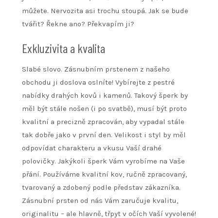
můžete. Nervozita asi trochu stoupá. Jak se bude
tvářit? Řekne ano? Překvapím ji?
Exkluzivita a kvalita
Slabé slovo.
Zásnubním prstenem
z našeho
obchodu ji doslova oslníte! Vybírejte z pestré
nabídky drahých kovů i kamenů. Takový šperk by
měl být stále nošen (i po svatbě), musí být proto
kvalitní a precizně zpracován, aby vypadal stále
tak dobře jako v první den. Velikost i styl by měl
odpovídat charakteru a vkusu Vaší drahé
polovičky. Jakýkoli šperk Vám vyrobíme na Vaše
přání. Používáme kvalitní kov, ručně zpracovaný,
tvarovaný a zdobený podle představ zákazníka.
Zásnubní prsten od nás Vám zaručuje kvalitu,
originalitu – ale hlavně, třpyt v očích Vaší vyvolené!