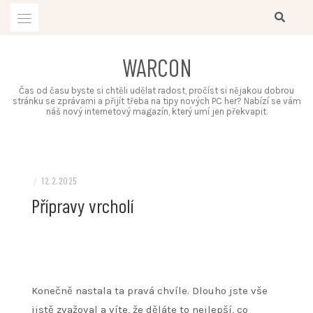
Skip
to
content
WARCON
Čas od času byste si chtěli udělat radost, pročíst si nějakou dobrou
stránku se zprávami a přijít třeba na tipy nových PC her? Nabízí se vám
náš nový internetový magazín, který umí jen překvapit.
/
12.2.2025
Přípravy vrcholí
Konečně nastala ta pravá chvíle. Dlouho jste vše
jistě zvažoval a víte, že děláte to nejlepší, co