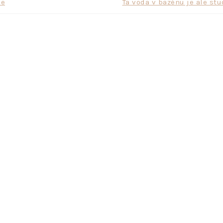
je
Ta voda v bazénu je ale st