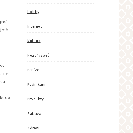
Hobby
ejmě
Internet
ejmě
Kultura
Nezařazené
 co
Peníze
 i v
sou
Podnikání
s bude
Produkty
Zábava
Zdraví