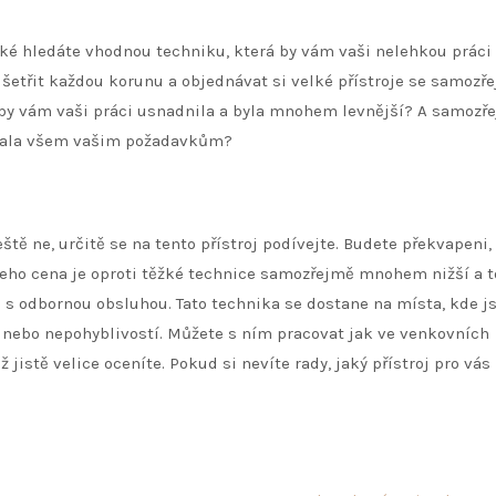
také hledáte vhodnou techniku, která by vám vaši nelehkou práci
 ušetřit každou korunu a objednávat si velké přístroje se samozř
rá by vám vaši práci usnadnila a byla mnohem levnější? A samozř
vovala všem vašim požadavkům?
ště ne, určitě se na tento přístroj podívejte. Budete překvapeni,
Jeho cena je oproti těžké technice samozřejmě mnohem nižší a to
 s odbornou obsluhou. Tato technika se dostane na místa, kde j
ou nebo nepohyblivostí. Můžete s ním pracovat jak ve venkovních
ž jistě velice oceníte. Pokud si nevíte rady, jaký přístroj pro vá