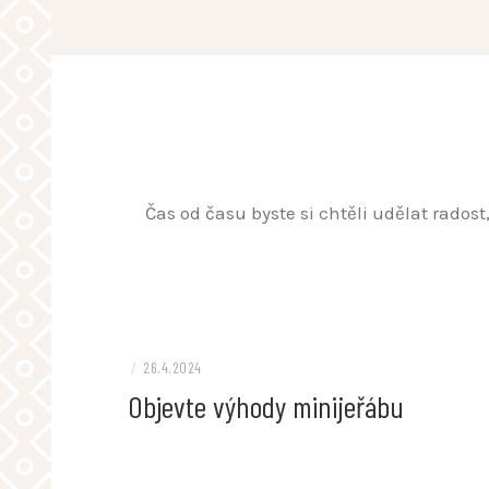
Skip
to
content
Čas od času byste si chtěli udělat rados
/
26.4.2024
Objevte výhody minijeřábu