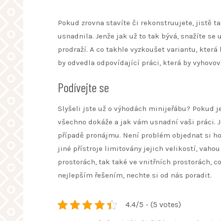
Pokud zrovna stavíte či rekonstruujete, jistě 
usnadnila. Jenže jak už to tak bývá, snažíte se
prodraží. A co takhle vyzkoušet variantu, kte
by odvedla odpovídající práci, která by vyho
Podívejte se
Slyšeli jste už o výhodách
minijeřábu
? Pokud je
všechno dokáže a jak vám usnadní vaši práci. 
případě pronájmu. Není problém objednat si ho
jiné přístroje limitovány jejich velikostí, vah
prostorách, tak také ve vnitřních prostorách, co
nejlepším řešením, nechte si od nás poradit.
4.4/5 - (5 votes)