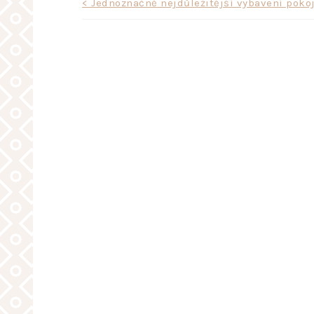
Navigace
< Jednoznačně nejdůležitější vybavení poko
pro
příspěvek