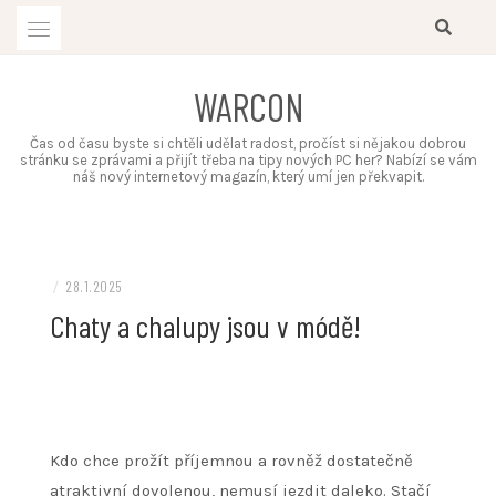
Skip
to
content
WARCON
Čas od času byste si chtěli udělat radost, pročíst si nějakou dobrou
stránku se zprávami a přijít třeba na tipy nových PC her? Nabízí se vám
náš nový internetový magazín, který umí jen překvapit.
/
28.1.2025
Chaty a chalupy jsou v módě!
Kdo chce prožít příjemnou a rovněž dostatečně
atraktivní dovolenou, nemusí jezdit daleko. Stačí