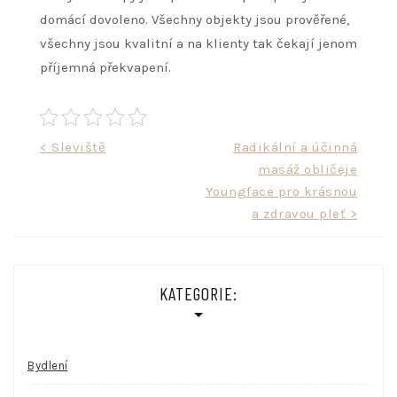
domácí dovoleno. Všechny objekty jsou prověřené,
všechny jsou kvalitní a na klienty tak čekají jenom
příjemná překvapení.
Navigace
< Sleviště
Radikální a účinná
masáž obličeje
pro
Youngface pro krásnou
příspěvek
a zdravou pleť >
KATEGORIE:
Bydlení