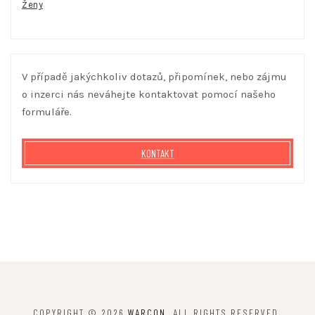
Ženy
V případě jakýchkoliv dotazů, připomínek, nebo zájmu
o inzerci nás neváhejte kontaktovat pomocí našeho
formuláře.
KONTAKT
COPYRIGHT © 2026
WARCON
. ALL RIGHTS RESERVED.